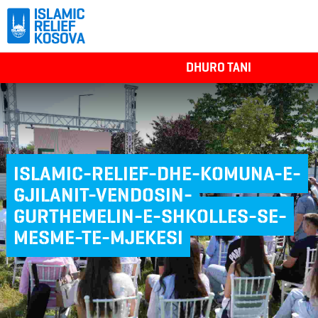
DHURO TANI
ISLAMIC-RELIEF-DHE-KOMUNA-E-
GJILANIT-VENDOSIN-
GURTHEMELIN-E-SHKOLLES-SE-
MESME-TE-MJEKESI