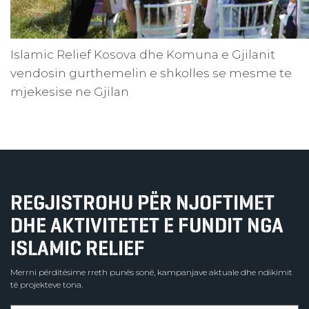
Islamic Relief Kosova dhe Komuna e Gjilanit
vendosin gurthemelin e shkolles se mesme te
mjekesise ne Gjilan
REGJISTROHU PËR NJOFTIMET
DHE AKTIVITETET E FUNDIT NGA
ISLAMIC RELIEF
Merrni përditësime rreth punës sonë, kampanjave aktuale dhe ndikimit
të projekteve tona.