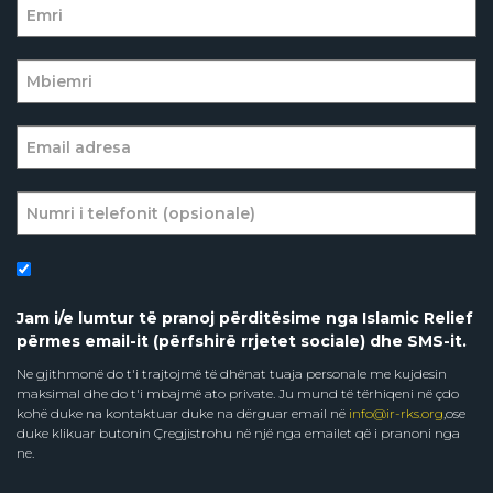
Jam i/e lumtur të pranoj përditësime nga Islamic Relief
përmes email-it (përfshirë rrjetet sociale) dhe SMS-it.
Ne gjithmonë do t'i trajtojmë të dhënat tuaja personale me kujdesin
maksimal dhe do t'i mbajmë ato private. Ju mund të tërhiqeni në çdo
kohë duke na kontaktuar duke na dërguar email në
info@ir-rks.org
,ose
duke klikuar butonin Çregjistrohu në një nga emailet që i pranoni nga
ne.