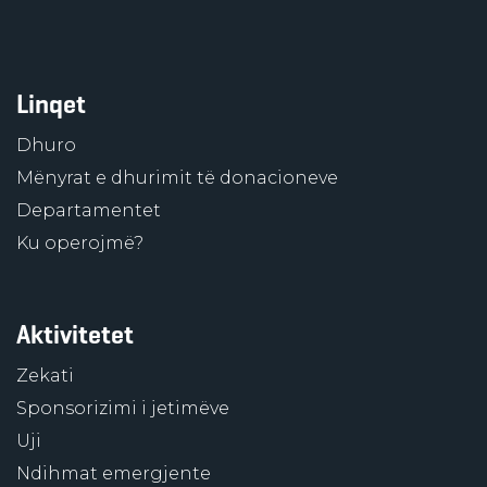
Linqet
Dhuro
Mënyrat e dhurimit të donacioneve
Departamentet
Ku operojmë?
Aktivitetet
Zekati
Sponsorizimi i jetimëve
Uji
Ndihmat emergjente