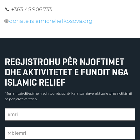
📞 +383 45 906 733
🌐
donate.islamicreliefkosova.org
REGJISTROHU PËR NJOFTIMET
DHE AKTIVITETET E FUNDIT NGA
ISLAMIC RELIEF
Merrni përditësime rreth punës sonë, kampanjave aktuale dhe ndikimit
të projekteve tona.