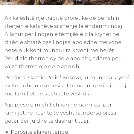
Akika është një traditë profetike që përfshin
therjen e kafshëve si shenjë falenderimi ndaj
Allahut për lindjen e fëmijës e cila kryhet në
ditën e shtatë pas lindjes, apo edhe më vonë
nëse nuk keni mundur ta kryeni më herët.
Për djalë therren dy dele apo dhi, ndërsa për
vajzë therret një dele apo dhi.
Përmes Islamic Relief Kosova, ju mund ta kryeni
akikën dhe njëkohësisht të ndani gëzimin tuaj
me familjet në kushte të vështira.
Një pjesë e mishit shkon në bamirësi për
familjet në kushte të vështira, ndërsa pjesa
tjetër për ju dhe të dashurit tuaj.
🔸 Porosite akikën tënde!