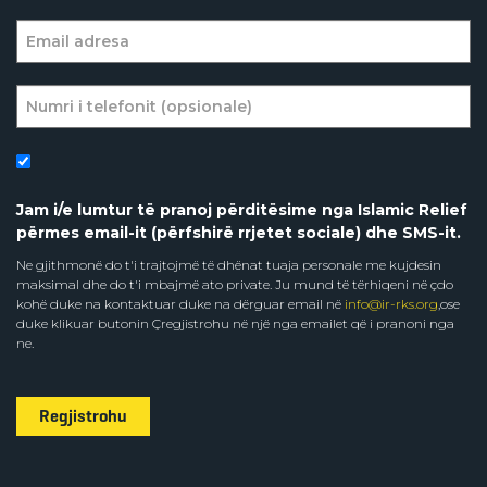
Jam i/e lumtur të pranoj përditësime nga Islamic Relief
përmes email-it (përfshirë rrjetet sociale) dhe SMS-it.
Ne gjithmonë do t'i trajtojmë të dhënat tuaja personale me kujdesin
maksimal dhe do t'i mbajmë ato private. Ju mund të tërhiqeni në çdo
kohë duke na kontaktuar duke na dërguar email në
info@ir-rks.org
,ose
duke klikuar butonin Çregjistrohu në një nga emailet që i pranoni nga
ne.
Regjistrohu