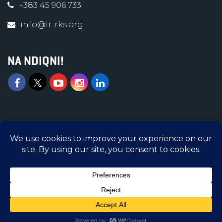
+383 45 906 733
info@ir-rks.org
NA NDIQNI!
Islamic Relief © 2026 | Të gjitha të drejtat e
rezervuara | Islamic Relief Kosova është
Organizatë e regjistruar në Ministrinë e
Administratës Publike me numër regjistrimi
5300005-3
DHURONI SHPEJT