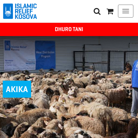
Togg
navi
DHURO TANI
AKIKA