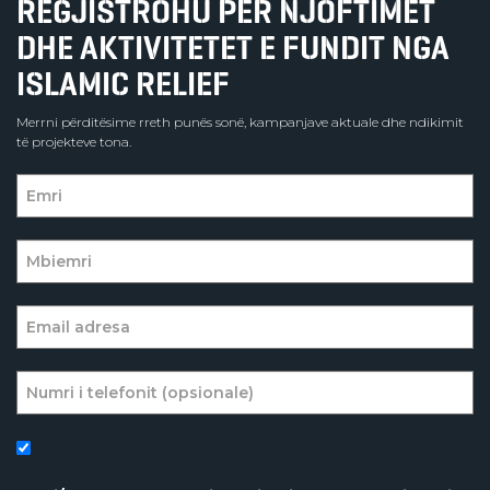
REGJISTROHU PËR NJOFTIMET
DHE AKTIVITETET E FUNDIT NGA
ISLAMIC RELIEF
Merrni përditësime rreth punës sonë, kampanjave aktuale dhe ndikimit
të projekteve tona.