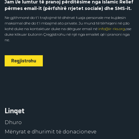
Jam i/e lumtur të pranoj përditësime nga Islamic Relief
përmes email-it (përfshirë rrjetet sociale) dhe SMS-it.
Ne gjithmonë do t'i trajtojmë të dhënat tuaja personale me kujdesin
maksimal dhe do t'i mbajmë ato private. Ju mund të tërhiqeni në çdo
kohë duke na kontaktuar duke na dërguar email në
info@ir-rks.org
,ose
duke klikuar butonin Çregjistrohu në një nga emailet që i pranoni nga
ne.
Regjistrohu
Linqet
Dhuro
Mënyrat e dhurimit të donacioneve