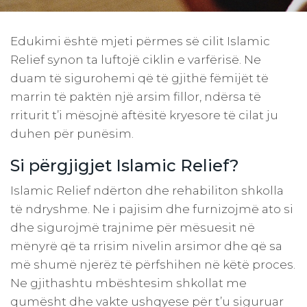
Edukimi është mjeti përmes së cilit Islamic
Relief synon ta luftojë ciklin e varfërisë. Ne
duam të sigurohemi që të gjithë fëmijët të
marrin të paktën një arsim fillor, ndërsa të
rriturit t’i mësojnë aftësitë kryesore të cilat ju
duhen për punësim.
Si përgjigjet Islamic Relief?
Islamic Relief ndërton dhe rehabiliton shkolla
të ndryshme. Ne i pajisim dhe furnizojmë ato si
dhe sigurojmë trajnime për mësuesit në
mënyrë që ta rrisim nivelin arsimor dhe që sa
më shumë njerëz të përfshihen në këtë proces.
Ne gjithashtu mbështesim shkollat ​​me
qumësht dhe vakte ushqyese për t’u siguruar