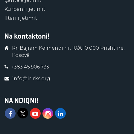
Çanta e jetimit
Kurbani i jetimit
Iftari i jetimit
Na kontaktoni!
Rr. Bajram Kelmendi nr. 10/A 10 000 Prishtinë,
Kosovë
+383 45 906 733
info@ir-rks.org
NA NDIQNI!