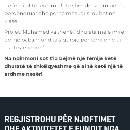
që fëmijët të jenë mjaft të shëndetshëm për t’u
përqëndruar dhe për të mësuar si duhet në
klasë.
Profeti Muhamed ka thënë: “dhurata më e mirë
që një baba mund ta sigurojë për fëmijën e tij
është arsimimi”.
Na ndihmoni sot t’ia bëjmë një fëmije këtë
dhuratë të shkëlqyeshme që ai të ketë një të
ardhme nesër!
REGJISTROHU PËR NJOFTIMET
DHE AKTIVITETET E FUNDIT NGA