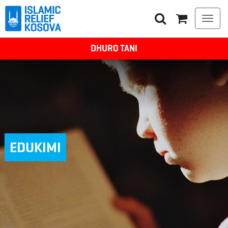
Togg
navi
DHURO TANI
EDUKIMI