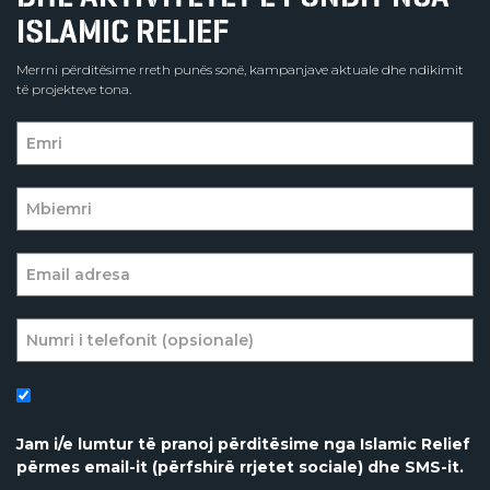
ISLAMIC RELIEF
Merrni përditësime rreth punës sonë, kampanjave aktuale dhe ndikimit
të projekteve tona.
Jam i/e lumtur të pranoj përditësime nga Islamic Relief
përmes email-it (përfshirë rrjetet sociale) dhe SMS-it.