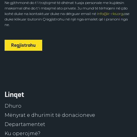
Ne gjithmonë do t'i trajtojmë të dhënat tuaja personale me kujdesin
maksimal dhe do t'i mbajmë ato private. Ju mund të tërhiqeni në çdo
kohë duke na kontaktuar duke na dërguar email në
info@ir-rks.org
,ose
duke klikuar butonin Çregjistrohu në një nga emailet që i pranoni nga
ne.
Regjistrohu
Linqet
Dhuro
Mënyrat e dhurimit të donacioneve
Departamentet
Ku operojmë?