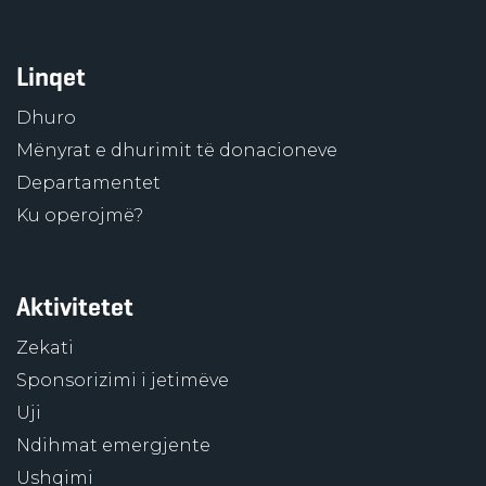
Linqet
Dhuro
Mënyrat e dhurimit të donacioneve
Departamentet
Ku operojmë?
Aktivitetet
Zekati
Sponsorizimi i jetimëve
Uji
Ndihmat emergjente
Ushqimi