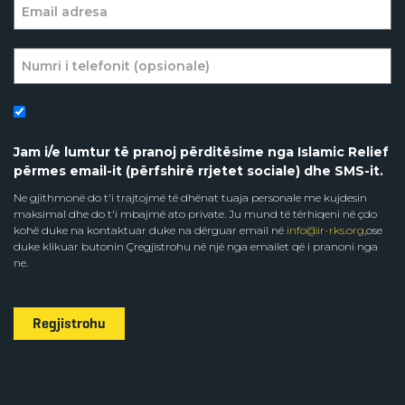
Jam i/e lumtur të pranoj përditësime nga Islamic Relief
përmes email-it (përfshirë rrjetet sociale) dhe SMS-it.
Ne gjithmonë do t'i trajtojmë të dhënat tuaja personale me kujdesin
maksimal dhe do t'i mbajmë ato private. Ju mund të tërhiqeni në çdo
kohë duke na kontaktuar duke na dërguar email në
info@ir-rks.org
,ose
duke klikuar butonin Çregjistrohu në një nga emailet që i pranoni nga
ne.
Regjistrohu