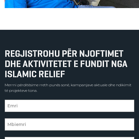
REGJISTROHU PËR NJOFTIMET
DHE AKTIVITETET E FUNDIT NGA
ISLAMIC RELIEF
Merrni përditësime rreth punës sonë, kampanjave aktuale dhe ndikimit
të projekteve tona.