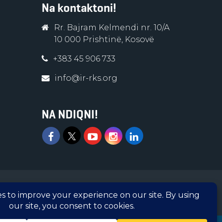
Na kontaktoni!
Rr. Bajram Kelmendi nr. 10/A
10 000 Prishtinë, Kosovë
+383 45 906 733
info@ir-rks.org
NA NDIQNI!
 e regjistruar në Ministrinë e Administratës