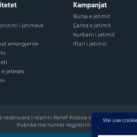
itetet
Kampanjat
Bursa e jetimit
rizimi i jetimëve
Çanta e jetimit
Kurbani i jetimit
at emergjente
Iftari i jetimit
mi
eti
 e jetesës
mi
t e rezervuara | Islamic Relief Kosova është Organizatë
Publike me numër regjistrimi 5300005-3