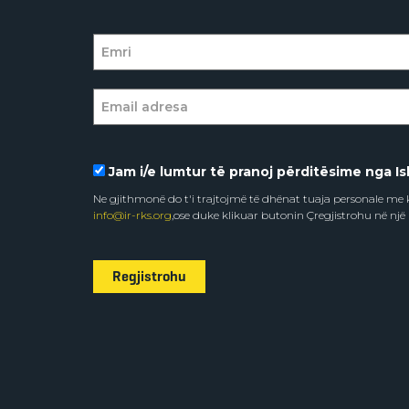
Jam i/e lumtur të pranoj përditësime nga Isl
Ne gjithmonë do t'i trajtojmë të dhënat tuaja personale m
info@ir-rks.org
,ose duke klikuar butonin Çregjistrohu në një
Regjistrohu