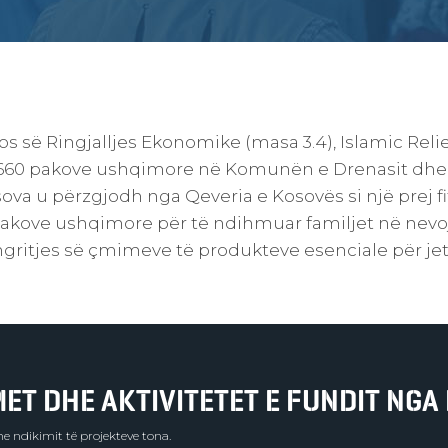
s së Ringjalljes Ekonomike (masa 3.4), Islamic Reli
660 pakove ushqimore në Komunën e Drenasit dhe 
sova u përzgjodh nga Qeveria e Kosovës si një prej f
akove ushqimore për të ndihmuar familjet në nevoj
ritjes së çmimeve të produkteve esenciale për jet
T DHE AKTIVITETET E FUNDIT NGA 
e ndikimit të projekteve tona.