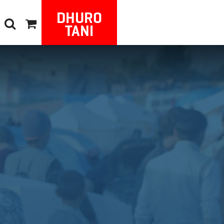
DHURO
TANI