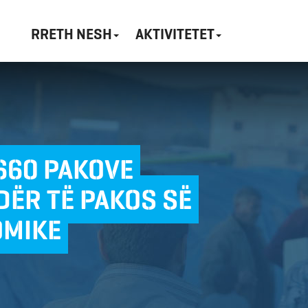
RRETH NESH
AKTIVITETET
660 PAKOVE
ËR TË PAKOS SË
OMIKE