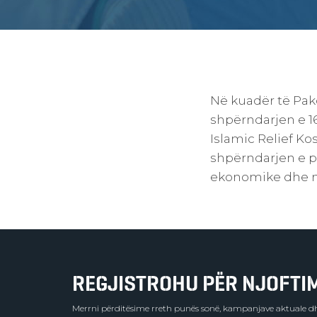
Në kuadër të Pako
shpërndarjen e 1
Islamic Relief Ko
shpërndarjen e p
ekonomike dhe ng
REGJISTROHU PËR NJOFTIME
Merrni përditësime rreth punës sonë, kampanjave aktuale dh