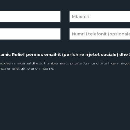
amic Relief përmes email-it (përfshirë rrjetet sociale) dhe 
e kujdesin maksimal dhe do t'i mbajmë ato private. Ju mund të tërhiqeni në ç
 nga emailet që i pranoni nga ne.