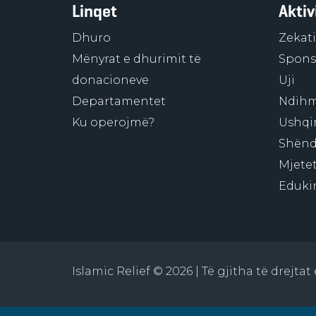
Linqet
Aktiv
Dhuro
Zekati
Mënyrat e dhurimit të
Sponso
donacioneve
Uji
Departamentet
Ndihm
Ku operojmë?
Ushqi
Shënd
Mjetet
Eduki
Islamic Relief © 2026 | Të gjitha të drejta