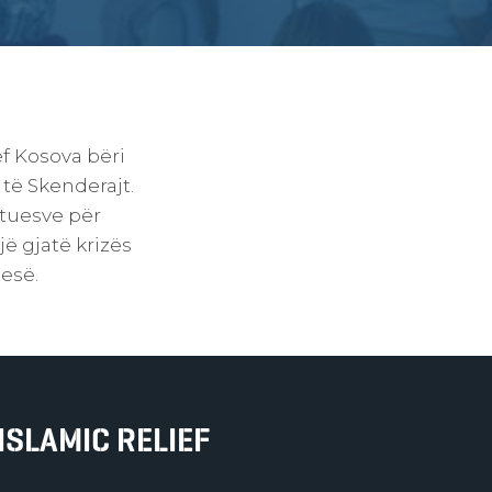
ef Kosova bëri
të Skenderajt.
ituesve për
ë gjatë krizës
esë.
ISLAMIC RELIEF