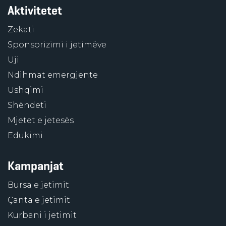
Aktivitetet
Zekati
Sponsorizimi i jetimëve
Uji
Ndihmat emergjente
Ushqimi
Shëndeti
Mjetet e jetesës
Edukimi
Kampanjat
Bursa e jetimit
Çanta e jetimit
Kurbani i jetimit