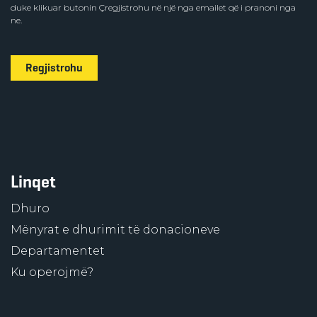
duke klikuar butonin Çregjistrohu në një nga emailet që i pranoni nga
ne.
Regjistrohu
Linqet
Dhuro
Mënyrat e dhurimit të donacioneve
Departamentet
Ku operojmë?