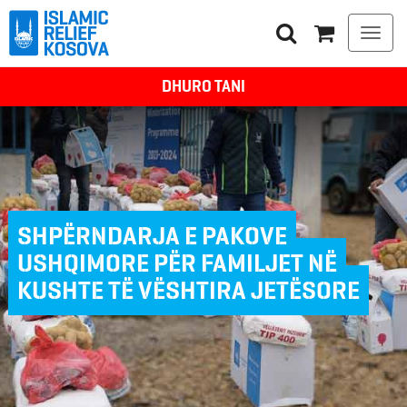
Togg
navi
DHURO TANI
SHPËRNDARJA E PAKOVE
USHQIMORE PËR FAMILJET NË
KUSHTE TË VËSHTIRA JETËSORE