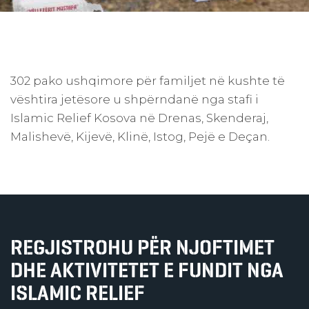
302 pako ushqimore për familjet në kushte të
vështira jetësore u shpërndanë nga stafi i
Islamic Relief Kosova në Drenas, Skenderaj,
Malishevë, Kijevë, Klinë, Istog, Pejë e Deçan.
REGJISTROHU PËR NJOFTIMET
DHE AKTIVITETET E FUNDIT NGA
ISLAMIC RELIEF