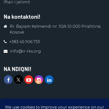
Iftari i jetimit
Na kontaktoni!
Rr. Bajram Kelmendi nr. 10/A 10 000 Prishtinë,
Kosovë
+383 45 906 733
info@ir-rks.org
NA NDIQNI!