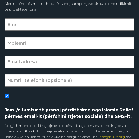
Merrni përditësime rreth punës sonë, kampanjave aktuale dhe ndikimit
të projekteve tona.
Jam i/e lumtur të pranoj përditësime nga Islamic Relief
përmes email-it (përfshirë rrjetet sociale) dhe SMS-it.
Ne gjithmonë do t'i trajtojmë të dhënat tuaja personale me kujdesin
maksimal dhe do t'i mbajmë ato private. Ju mund të tërhiqeni në çdo
kohë duke na kontaktuar duke na dërguar email në
info@ir-rks.org
,ose