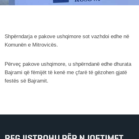
Shpërndarja e pakove ushqimore sot vazhdoi edhe në
Komunën e Mitrovicës.
Përveç pakove ushqimore, u shpërndanë edhe dhurata
Bajrami që fëmijët të kenë me çfarë të gëzohen gjatë
festës së Bajramit.
REGJISTROHU PËR NJOFTIMET