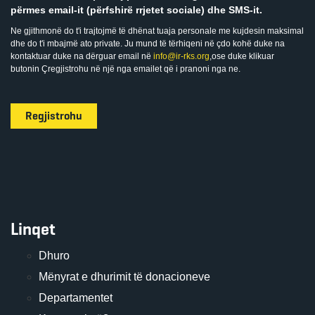
përmes email-it (përfshirë rrjetet sociale) dhe SMS-it.
Ne gjithmonë do t'i trajtojmë të dhënat tuaja personale me kujdesin maksimal
dhe do t'i mbajmë ato private. Ju mund të tërhiqeni në çdo kohë duke na
kontaktuar duke na dërguar email në
info@ir-rks.org
,ose duke klikuar
butonin Çregjistrohu në një nga emailet që i pranoni nga ne.
Regjistrohu
Linqet
Dhuro
Mënyrat e dhurimit të donacioneve
Departamentet