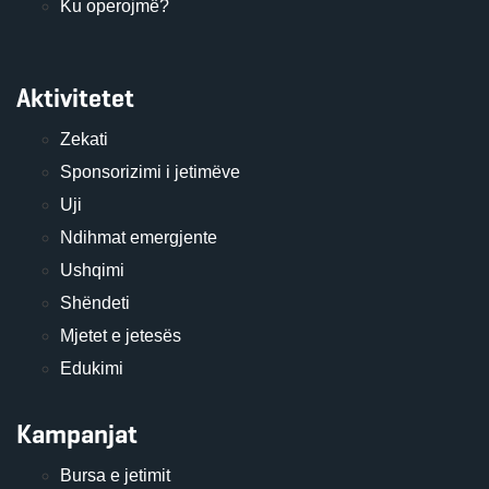
Ku operojmë?
Aktivitetet
Zekati
Sponsorizimi i jetimëve
Uji
Ndihmat emergjente
Ushqimi
Shëndeti
Mjetet e jetesës
Edukimi
Kampanjat
Bursa e jetimit