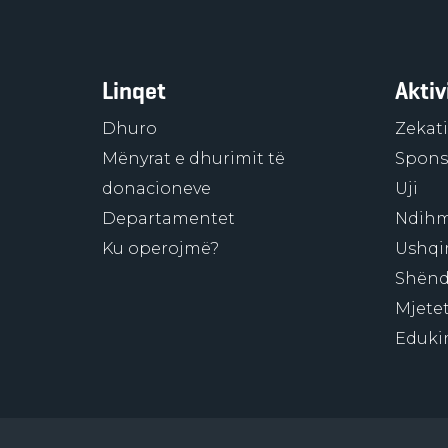
Linqet
Aktiv
Dhuro
Zekati
Mënyrat e dhurimit të
Sponso
donacioneve
Uji
Departamentet
Ndihm
Ku operojmë?
Ushqi
Shënd
Mjetet
Eduki