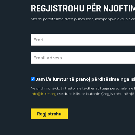
REGJISTROHU PËR NJOFTIME
Merrni përditësime rreth punës sonë, kampanjave aktuale dh
Jam i/e lumtur të pranoj përditësime nga Isl
Ne gjithmonë do t'i trajtojmë të dhënat tuaja personale m
info@ir-rks.org
,ose duke klikuar butonin Çregjistrohu në një
Regjistrohu