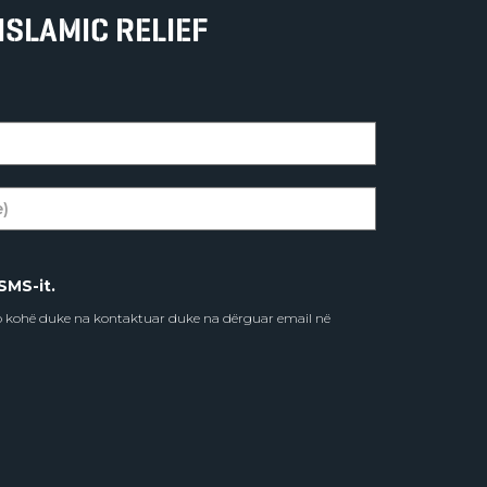
ISLAMIC RELIEF
SMS-it.
do kohë duke na kontaktuar duke na dërguar email në