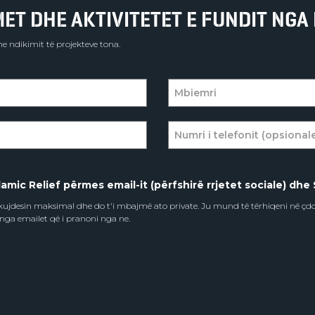
T DHE AKTIVITETET E FUNDIT NGA 
e ndikimit të projekteve tona.
amic Relief përmes email-it (përfshirë rrjetet sociale) dhe 
e kujdesin maksimal dhe do t'i mbajmë ato private. Ju mund të tërhiqeni në ç
 nga emailet që i pranoni nga ne.