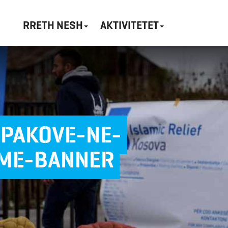
RRETH NESH
AKTIVITETET
PAKOVE-NE-
IME-BANNER