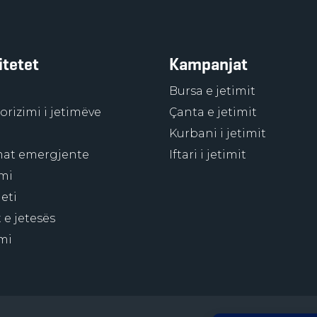
itetet
Kampanjat
Bursa e jetimit
rizimi i jetimëve
Çanta e jetimit
Kurbani i jetimit
at emergjente
Iftari i jetimit
mi
eti
 e jetesës
mi