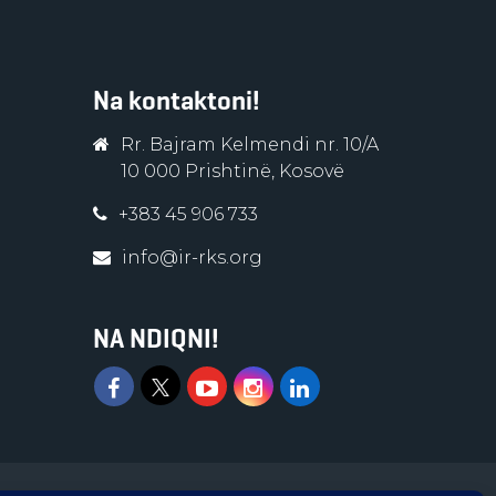
Na kontaktoni!
Rr. Bajram Kelmendi nr. 10/A
10 000 Prishtinë, Kosovë
+383 45 906 733
info@ir-rks.org
NA NDIQNI!