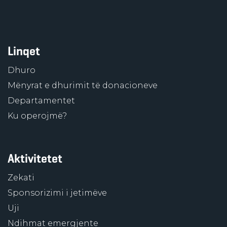
Linqet
Dhuro
Mënyrat e dhurimit të donacioneve
Departamentet
Ku operojmë?
Aktivitetet
Zekati
Sponsorizimi i jetimëve
Uji
Ndihmat emergjente