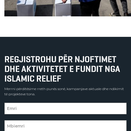
REGJISTROHU PËR NJOFTIMET
DHE AKTIVITETET E FUNDIT NGA
ISLAMIC RELIEF
Merrni përditësime rreth punës sonë, kampanjave aktuale dhe ndikimit
të projekteve tona.