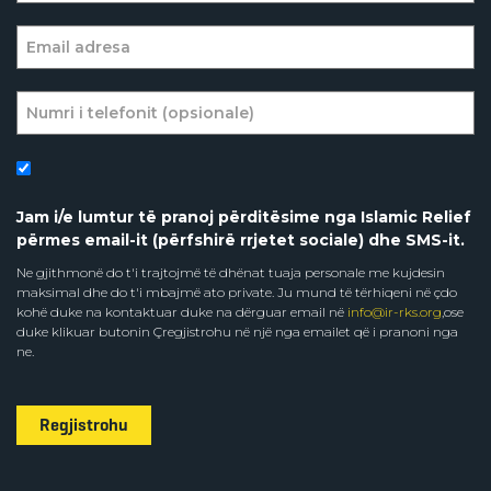
Jam i/e lumtur të pranoj përditësime nga Islamic Relief
përmes email-it (përfshirë rrjetet sociale) dhe SMS-it.
Ne gjithmonë do t'i trajtojmë të dhënat tuaja personale me kujdesin
maksimal dhe do t'i mbajmë ato private. Ju mund të tërhiqeni në çdo
kohë duke na kontaktuar duke na dërguar email në
info@ir-rks.org
,ose
duke klikuar butonin Çregjistrohu në një nga emailet që i pranoni nga
ne.
Regjistrohu