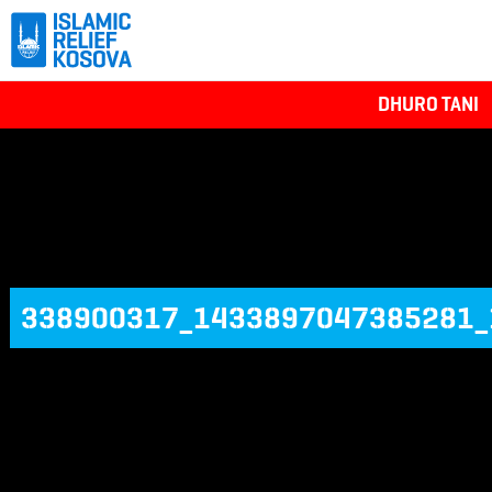
DHURO TANI
338900317_1433897047385281_