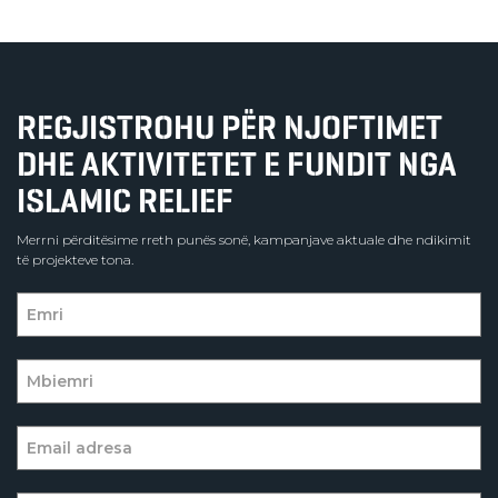
REGJISTROHU PËR NJOFTIMET
DHE AKTIVITETET E FUNDIT NGA
ISLAMIC RELIEF
Merrni përditësime rreth punës sonë, kampanjave aktuale dhe ndikimit
të projekteve tona.