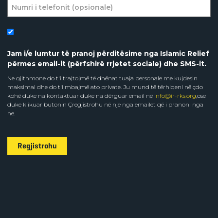
Jam i/e lumtur të pranoj përditësime nga Islamic Relief
përmes email-it (përfshirë rrjetet sociale) dhe SMS-it.
Ne gjithmonë do t'i trajtojmë të dhënat tuaja personale me kujdesin
maksimal dhe do t'i mbajmë ato private. Ju mund të tërhiqeni në çdo
kohë duke na kontaktuar duke na dërguar email në
info@ir-rks.org
,ose
duke klikuar butonin Çregjistrohu në një nga emailet që i pranoni nga
ne.
Regjistrohu