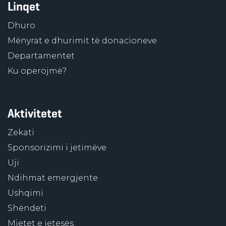
Linqet
Dhuro
Mënyrat e dhurimit të donacioneve
Departamentet
Ku operojmë?
Aktivitetet
Zekati
Sponsorizimi i jetimëve
Uji
Ndihmat emergjente
Ushqimi
Shëndeti
Mjetet e jetesës