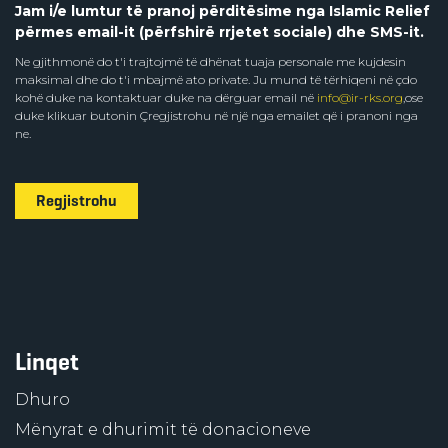
Jam i/e lumtur të pranoj përditësime nga Islamic Relief
përmes email-it (përfshirë rrjetet sociale) dhe SMS-it.
Ne gjithmonë do t'i trajtojmë të dhënat tuaja personale me kujdesin
maksimal dhe do t'i mbajmë ato private. Ju mund të tërhiqeni në çdo
kohë duke na kontaktuar duke na dërguar email në
info@ir-rks.org
,ose
duke klikuar butonin Çregjistrohu në një nga emailet që i pranoni nga
ne.
Regjistrohu
Linqet
Dhuro
Mënyrat e dhurimit të donacioneve