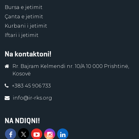
Bursa e jetimit
Çanta e jetimit
Kurbani i jetimit
Iftari i jetimit
Na kontaktoni!
Rr. Bajram Kelmendi nr. 10/A 10 000 Prishtinë,
Kosovë
+383 45 906 733
info@ir-rks.org
NA NDIQNI!