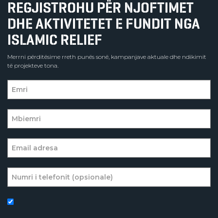
REGJISTROHU PËR NJOFTIMET
DHE AKTIVITETET E FUNDIT NGA
ISLAMIC RELIEF
Merrni përditësime rreth punës sonë, kampanjave aktuale dhe ndikimit
të projekteve tona.