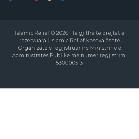
Islamic Relief © 2026 | Të gjitha të drejtat e
rezervuara | Islamic Relief Kosova është
Organizatë e regjistruar në Ministrinë e
Administratës Publike me numër regjistrimi
5300005-3