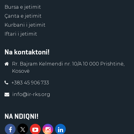
Bursa e jetimit
Çanta e jetimit
Kurbani i jetimit
Iftari i jetimit
Na kontaktoni!
Rr. Bajram Kelmendi nr. 10/A 10 000 Prishtinë,
Kosovë
+383 45 906 733
info@ir-rks.org
NA NDIQNI!