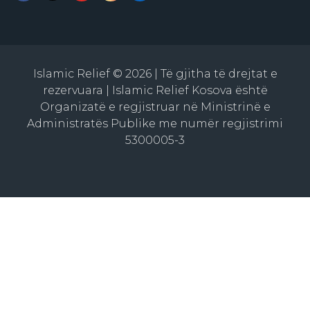
Islamic Relief © 2026 | Të gjitha të drejtat e
rezervuara | Islamic Relief Kosova është
Organizatë e regjistruar në Ministrinë e
Administratës Publike me numër regjistrimi
5300005-3