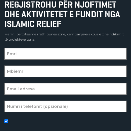
REGJISTROHU PËR NJOFTIMET
DHE AKTIVITETET E FUNDIT NGA
ISLAMIC RELIEF
Merrni përditësime rreth punës sonë, kampanjave aktuale dhe ndikimit
të projekteve tona.