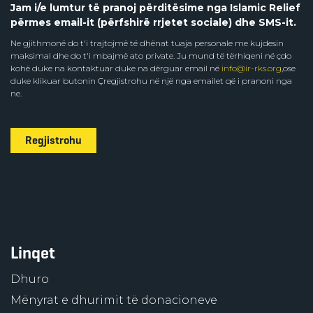
Jam i/e lumtur të pranoj përditësime nga Islamic Relief
përmes email-it (përfshirë rrjetet sociale) dhe SMS-it.
Ne gjithmonë do t'i trajtojmë të dhënat tuaja personale me kujdesin
maksimal dhe do t'i mbajmë ato private. Ju mund të tërhiqeni në çdo
kohë duke na kontaktuar duke na dërguar email në
info@ir-rks.org
,ose
duke klikuar butonin Çregjistrohu në një nga emailet që i pranoni nga
ne.
Regjistrohu
Linqet
Dhuro
Mënyrat e dhurimit të donacioneve