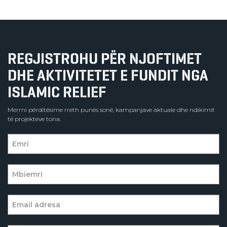
REGJISTROHU PËR NJOFTIMET
DHE AKTIVITETET E FUNDIT NGA
ISLAMIC RELIEF
Merrni përditësime rreth punës sonë, kampanjave aktuale dhe ndikimit
të projekteve tona.