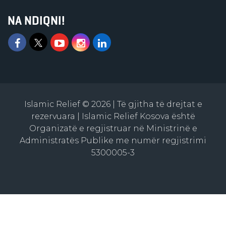
NA NDIQNI!
Islamic Relief © 2026 | Të gjitha të drejtat e
rezervuara | Islamic Relief Kosova është
Organizatë e regjistruar në Ministrinë e
Administratës Publike me numër regjistrimi
5300005-3