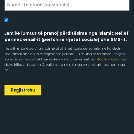
Jam i/e lumtur të pranoj përditësime nga Islamic Relief
përmes email-it (përfshirë rrjetet sociale) dhe SMS-it.
Ne gjithmonë do t'i trajtojmë të dhënat tuaja personale me kujdesin
maksimal dhe do t'i mbajmë ato private. Ju mund të tërhiqeni në çdo
kohë duke na kontaktuar duke na dërguar email në
info@ir-rks.org
,ose
duke klikuar butonin Çregjistrohu në një nga emailet që i pranoni nga
ne.
Regjistrohu