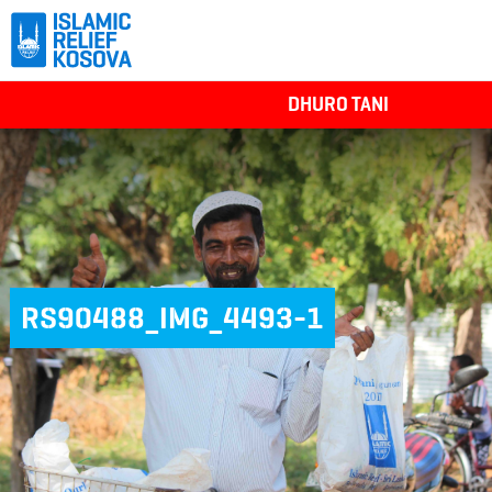
DHURO TANI
RS90488_IMG_4493-1