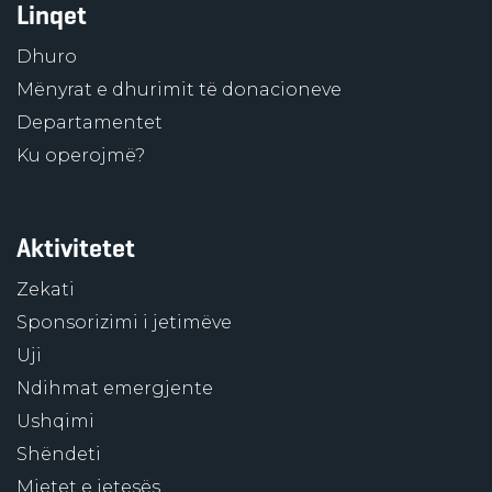
Linqet
Dhuro
Mënyrat e dhurimit të donacioneve
Departamentet
Ku operojmë?
Aktivitetet
Zekati
Sponsorizimi i jetimëve
Uji
Ndihmat emergjente
Ushqimi
Shëndeti
Mjetet e jetesës