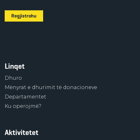
Regjistrohu
Linqet
Dhuro
Mënyrat e dhurimit të donacioneve
Departamentet
Ku operojmë?
Aktivitetet