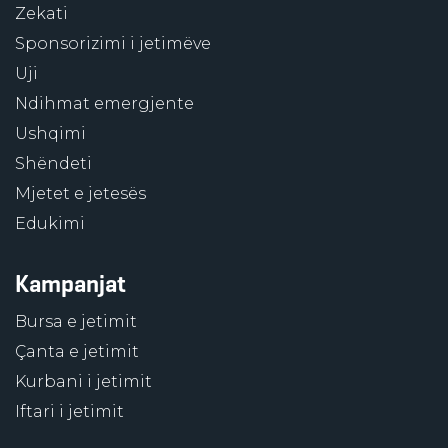
Zekati
Sponsorizimi i jetimëve
Uji
Ndihmat emergjente
Ushqimi
Shëndeti
Mjetet e jetesës
Edukimi
Kampanjat
Bursa e jetimit
Çanta e jetimit
Kurbani i jetimit
Iftari i jetimit