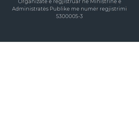
Organizatë e regjistruar në Ministrinë e
Administratës Publike me numër regjistrimi
5300005-3