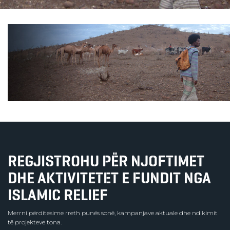
REGJISTROHU PËR NJOFTIMET
DHE AKTIVITETET E FUNDIT NGA
ISLAMIC RELIEF
Merrni përditësime rreth punës sonë, kampanjave aktuale dhe ndikimit
të projekteve tona.