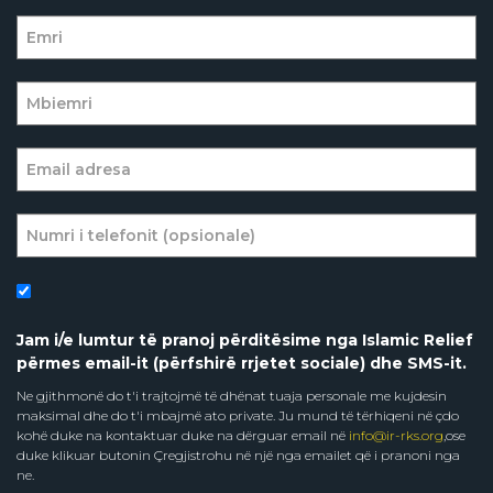
Jam i/e lumtur të pranoj përditësime nga Islamic Relief
përmes email-it (përfshirë rrjetet sociale) dhe SMS-it.
Ne gjithmonë do t'i trajtojmë të dhënat tuaja personale me kujdesin
maksimal dhe do t'i mbajmë ato private. Ju mund të tërhiqeni në çdo
kohë duke na kontaktuar duke na dërguar email në
info@ir-rks.org
,ose
duke klikuar butonin Çregjistrohu në një nga emailet që i pranoni nga
ne.