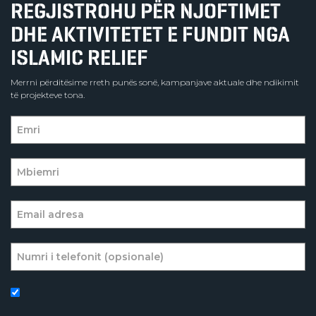
REGJISTROHU PËR NJOFTIMET
DHE AKTIVITETET E FUNDIT NGA
ISLAMIC RELIEF
Merrni përditësime rreth punës sonë, kampanjave aktuale dhe ndikimit
të projekteve tona.