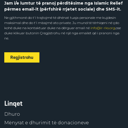
Jam i/e lumtur të pranoj përditësime nga Islamic Relief
përmes email-it (përfshirë rrjetet sociale) dhe SMS-it.
Ne gjithmonë do t'i trajtojmë të dhënat tuaja personale me kujdesin
maksimal dhe do t'i mbajmë ato private. Ju mund të tërhiqeni në çdo
kohë duke na kontaktuar duke na dërguar email në
info@ir-rks.org
,ose
duke klikuar butonin Çregjistrohu në një nga emailet që i pranoni nga
ne.
Regjistrohu
Linqet
Dhuro
Mënyrat e dhurimit të donacioneve