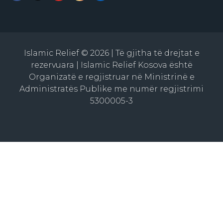
Islamic Relief © 2026 | Të gjitha të drejtat e
rezervuara | Islamic Relief Kosova është
Organizatë e regjistruar në Ministrinë e
Administratës Publike me numër regjistrimi
5300005-3