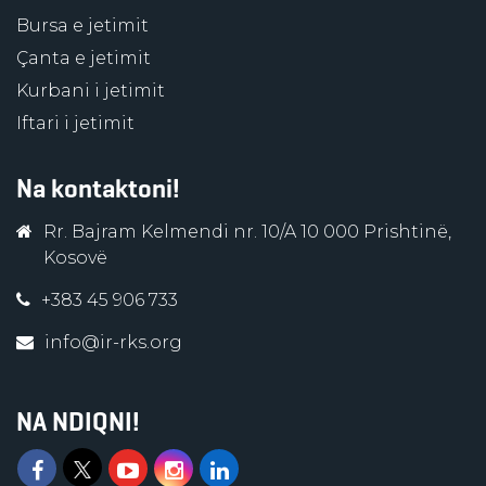
Bursa e jetimit
Çanta e jetimit
Kurbani i jetimit
Iftari i jetimit
Na kontaktoni!
Rr. Bajram Kelmendi nr. 10/A 10 000 Prishtinë,
Kosovë
+383 45 906 733
info@ir-rks.org
NA NDIQNI!