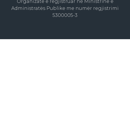
Organizatë e regjistruar në Ministrinë e
Administratës Publike me numër regjistrimi
5300005-3