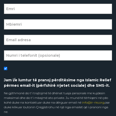
Jam i/e lumtur të pranoj përditësime nga Islamic Relief
përmes email-it (përfshirë rrjetet sociale) dhe SMS-it.
Ne gjithmonë do t'i trajtojmë të dhënat tuaja personale me kujdesin
maksimal dhe do t'i mbajmë ato private. Ju mund të tërhiqeni në çdo
kohë duke na kontaktuar duke na dërguar email në
info@ir-rks.org
,ose
duke klikuar butonin Çregjistrohu në një nga emailet që i pranoni nga
ne.