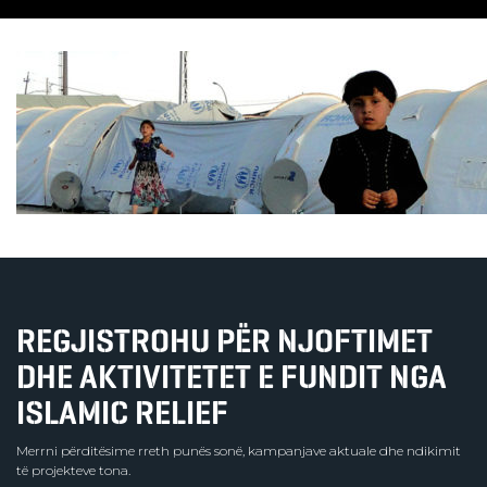
REGJISTROHU PËR NJOFTIMET
DHE AKTIVITETET E FUNDIT NGA
ISLAMIC RELIEF
Merrni përditësime rreth punës sonë, kampanjave aktuale dhe ndikimit
të projekteve tona.