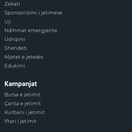
Zekati
Sponsorizimi i jetimëve
Uji
Ndihmat emergjente
Ushqimi
Shëndeti
Mjetet e jetesës
Edukimi
Kampanjat
Bursa e jetimit
Çanta e jetimit
Kurbani i jetimit
Iftari i jetimit