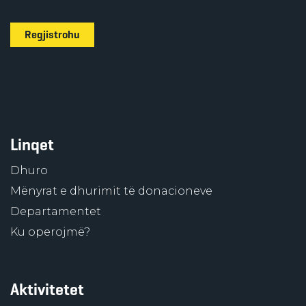
Regjistrohu
Linqet
Dhuro
Mënyrat e dhurimit të donacioneve
Departamentet
Ku operojmë?
Aktivitetet