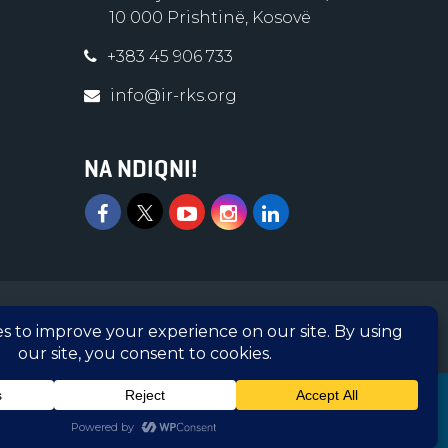
10 000 Prishtinë, Kosovë
+383 45 906 733
info@ir-rks.org
NA NDIQNI!
 e regjistruar në Ministrinë e Administratës