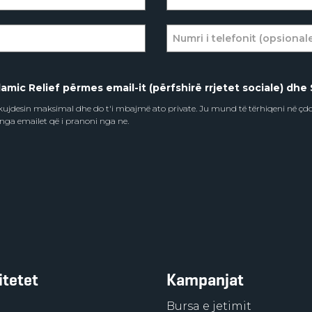
amic Relief përmes email-it (përfshirë rrjetet sociale) dhe 
e kujdesin maksimal dhe do t'i mbajmë ato private. Ju mund të tërhiqeni në ç
 nga emailet që i pranoni nga ne.
itetet
Kampanjat
Bursa e jetimit