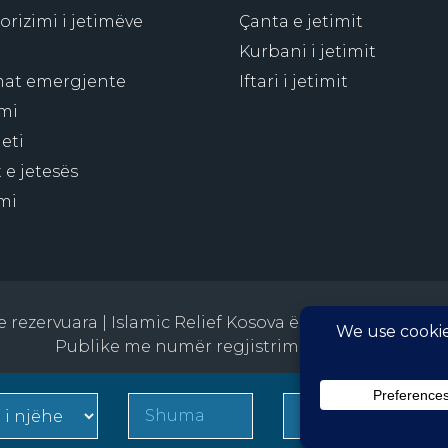
rizimi i jetimëve
Çanta e jetimit
Kurbani i jetimit
at emergjente
Iftari i jetimit
mi
eti
 e jetesës
mi
t e rezervuara | Islamic Relief Kosova është Organizatë
Publike me numër regjistrimi 5300005-3