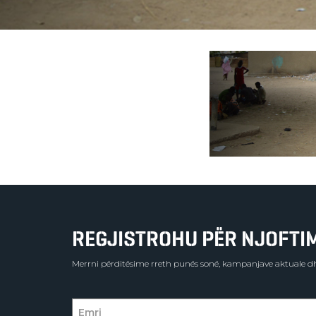
REGJISTROHU PËR NJOFTIME
Merrni përditësime rreth punës sonë, kampanjave aktuale dh