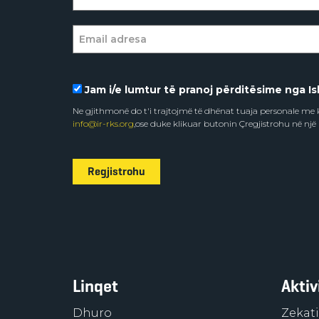
Jam i/e lumtur të pranoj përditësime nga Isl
Ne gjithmonë do t'i trajtojmë të dhënat tuaja personale m
info@ir-rks.org
,ose duke klikuar butonin Çregjistrohu në një
Regjistrohu
Linqet
Aktiv
Dhuro
Zekati