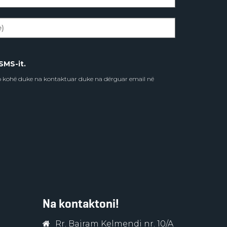
SMS-it.
do kohë duke na kontaktuar duke na dërguar email në
Na kontaktoni!
Rr. Bajram Kelmendi nr. 10/A