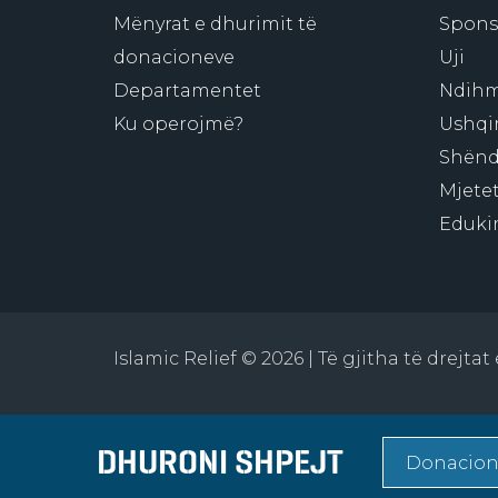
Mënyrat e dhurimit të
Sponso
donacioneve
Uji
Departamentet
Ndihm
Ku operojmë?
Ushqi
Shënd
Mjetet
Eduki
Islamic Relief © 2026 | Të gjitha të drejta
DHURONI SHPEJT