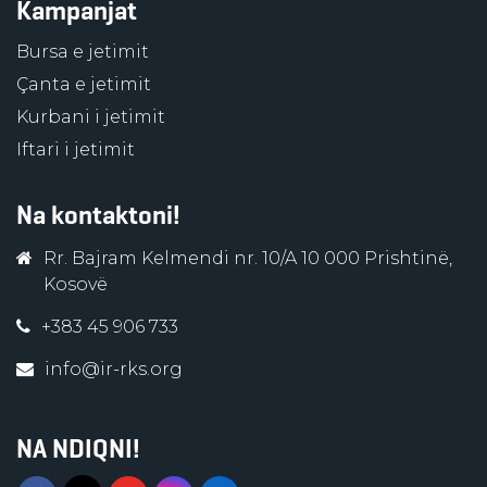
Kampanjat
Bursa e jetimit
Çanta e jetimit
Kurbani i jetimit
Iftari i jetimit
Na kontaktoni!
Rr. Bajram Kelmendi nr. 10/A 10 000 Prishtinë,
Kosovë
+383 45 906 733
info@ir-rks.org
NA NDIQNI!