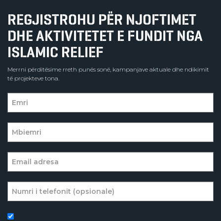
REGJISTROHU PËR NJOFTIMET
DHE AKTIVITETET E FUNDIT NGA
ISLAMIC RELIEF
Merrni përditësime rreth punës sonë, kampanjave aktuale dhe ndikimit
të projekteve tona.