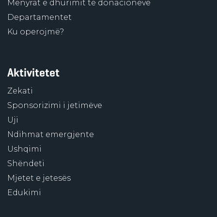
Mënyrat e dhurimit të donacioneve
Departamentet
Ku operojmë?
Aktivitetet
Zekati
Sponsorizimi i jetimëve
Uji
Ndihmat emergjente
Ushqimi
Shëndeti
Mjetet e jetesës
Edukimi