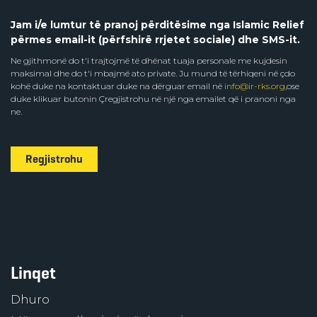
Jam i/e lumtur të pranoj përditësime nga Islamic Relief
përmes email-it (përfshirë rrjetet sociale) dhe SMS-it.
Ne gjithmonë do t'i trajtojmë të dhënat tuaja personale me kujdesin
maksimal dhe do t'i mbajmë ato private. Ju mund të tërhiqeni në çdo
kohë duke na kontaktuar duke na dërguar email në
info@ir-rks.org
,ose
duke klikuar butonin Çregjistrohu në një nga emailet që i pranoni nga
ne.
Regjistrohu
Linqet
Dhuro