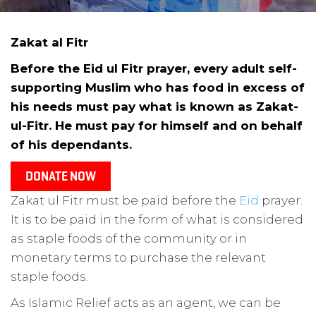
Zakat al Fitr
Before the Eid ul Fitr prayer, every adult self-
supporting Muslim who has food in excess of
his needs must pay what is known as Zakat-
ul-Fitr. He must pay for himself and on behalf
of his dependants.
Zakat ul Fitr must be paid before the
Eid
prayer.
It is to be paid in the form of what is considered
as staple foods of the community or in
monetary terms to purchase the relevant
staple foods.
As Islamic Relief acts as an agent, we can be