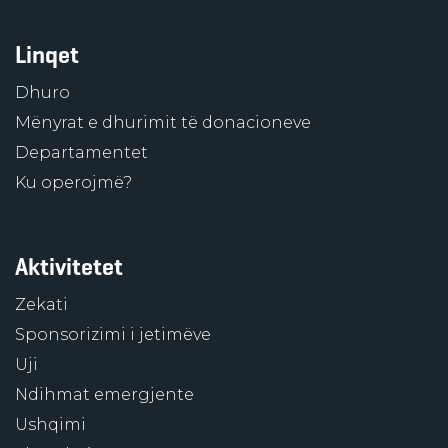
Linqet
Dhuro
Mënyrat e dhurimit të donacioneve
Departamentet
Ku operojmë?
Aktivitetet
Zekati
Sponsorizimi i jetimëve
Uji
Ndihmat emergjente
Ushqimi