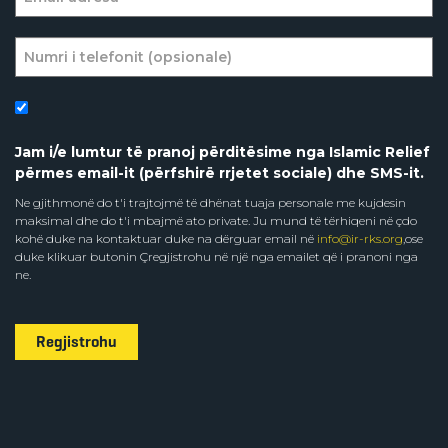
Jam i/e lumtur të pranoj përditësime nga Islamic Relief
përmes email-it (përfshirë rrjetet sociale) dhe SMS-it.
Ne gjithmonë do t'i trajtojmë të dhënat tuaja personale me kujdesin
maksimal dhe do t'i mbajmë ato private. Ju mund të tërhiqeni në çdo
kohë duke na kontaktuar duke na dërguar email në
info@ir-rks.org
,ose
duke klikuar butonin Çregjistrohu në një nga emailet që i pranoni nga
ne.
Regjistrohu