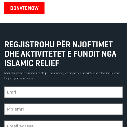
REGJISTROHU PËR NJOFTIMET
DHE AKTIVITETET E FUNDIT NGA
ISLAMIC RELIEF
Merrni përditësime rreth punës sonë, kampanjave aktuale dhe ndikimit
të projekteve tona.