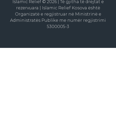
Islamic Relief © 2026 | Të gjitha të drejtat e
rezervuara | Islamic Relief Kosova është
Organizatë e regjistruar në Ministrinë e
Administratës Publike me numër regjistrimi
5300005-3