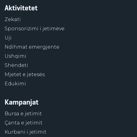
Aktivitetet
Zekati
Sponsorizimi i jetimëve
Uji
Ndihmat emergjente
Ushqimi
Shëndeti
Mjetet e jetesës
Edukimi
Kampanjat
Bursa e jetimit
Çanta e jetimit
Kurbani i jetimit