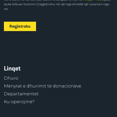
duke klikuar butonin Çregjistrohu në një nga emailet që i pranoni nga
ne.
Regjistrohu
Linqet
Dhuro
Mënyrat e dhurimit të donacioneve
Departamentet
Ku operojmë?