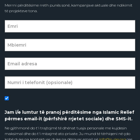
Merrni përditësime rreth punës sonë, kampanjave aktuale dhe ndikimit
të projekteve tona.
Jam i/e lumtur të pranoj përditësime nga Islamic Relief
përmes email-it (përfshirë rrjetet sociale) dhe SMS-it.
Ne gjithmonë do t'i trajtojmë të dhënat tuaja personale me kujdesin
maksimal dhe do t'i mbajmë ato private. Ju mund të tërhiqeni në çdo
kohë duke na kontaktuar duke na dërguar email në
info@ir-rks.org
,ose