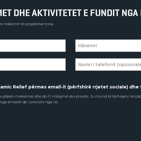
T DHE AKTIVITETET E FUNDIT NGA 
e ndikimit të projekteve tona.
amic Relief përmes email-it (përfshirë rrjetet sociale) dhe 
e kujdesin maksimal dhe do t'i mbajmë ato private. Ju mund të tërhiqeni në ç
 nga emailet që i pranoni nga ne.