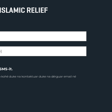
ISLAMIC RELIEF
SMS-it.
do kohë duke na kontaktuar duke na dërguar email në