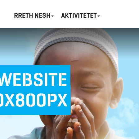
RRETH NESH
AKTIVITETET
 WEBSITE
0X800PX