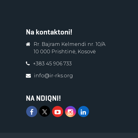
Na kontaktoni!
Rr. Bajram Kelmendi nr. 10/A
10 000 Prishtinë, Kosovë
+383 45 906 733
info@ir-rks.org
NA NDIQNI!