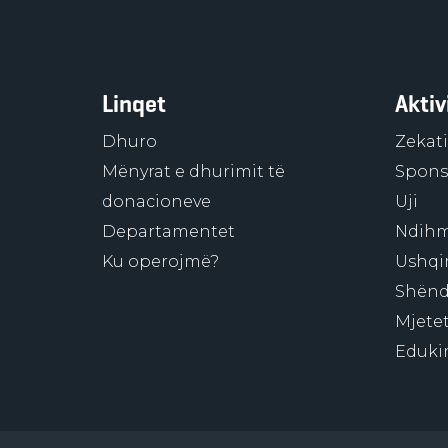
Linqet
Aktiv
Dhuro
Zekati
Mënyrat e dhurimit të
Sponso
donacioneve
Uji
Departamentet
Ndihm
Ku operojmë?
Ushqi
Shënd
Mjetet
Eduki