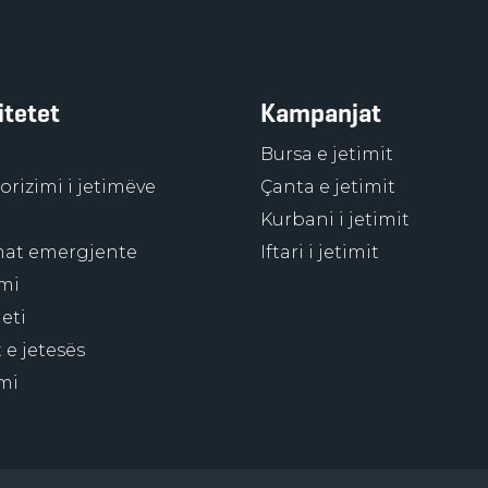
itetet
Kampanjat
Bursa e jetimit
rizimi i jetimëve
Çanta e jetimit
Kurbani i jetimit
at emergjente
Iftari i jetimit
mi
eti
 e jetesës
mi