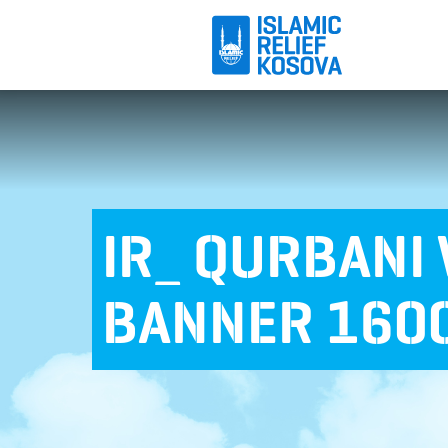
IR_ QURBANI
BANNER 160