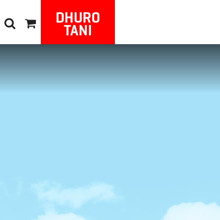
DHURO
TANI