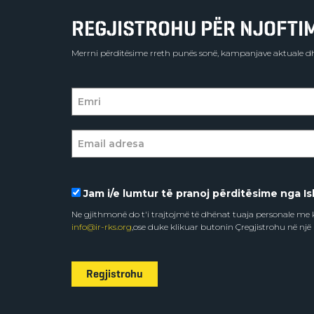
REGJISTROHU PËR NJOFTIME
Merrni përditësime rreth punës sonë, kampanjave aktuale dh
Jam i/e lumtur të pranoj përditësime nga Isl
Ne gjithmonë do t'i trajtojmë të dhënat tuaja personale m
info@ir-rks.org
,ose duke klikuar butonin Çregjistrohu në një
Regjistrohu