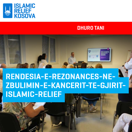
DHURO TANI
RENDESIA-E-REZONANCES-NE-
ZBULIMIN-E-KANCERIT-TE-GJIRIT-
ISLAMIC-RELIEF