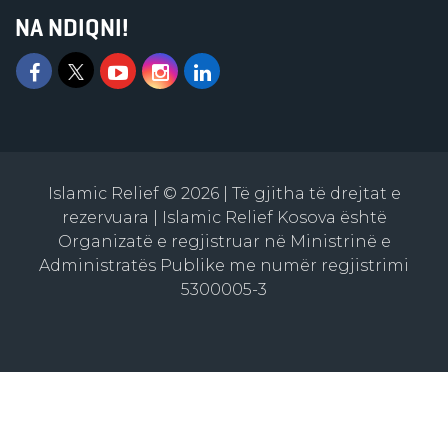
NA NDIQNI!
Islamic Relief © 2026 | Të gjitha të drejtat e
rezervuara | Islamic Relief Kosova është
Organizatë e regjistruar në Ministrinë e
Administratës Publike me numër regjistrimi
5300005-3