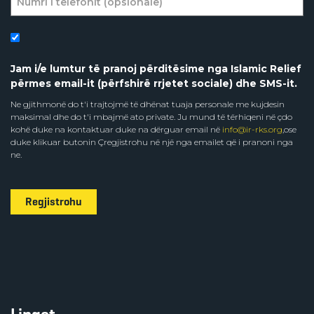
Jam i/e lumtur të pranoj përditësime nga Islamic Relief
përmes email-it (përfshirë rrjetet sociale) dhe SMS-it.
Ne gjithmonë do t'i trajtojmë të dhënat tuaja personale me kujdesin
maksimal dhe do t'i mbajmë ato private. Ju mund të tërhiqeni në çdo
kohë duke na kontaktuar duke na dërguar email në
info@ir-rks.org
,ose
duke klikuar butonin Çregjistrohu në një nga emailet që i pranoni nga
ne.
Regjistrohu