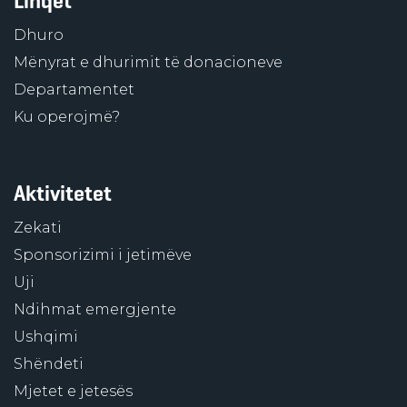
Linqet
Dhuro
Mënyrat e dhurimit të donacioneve
Departamentet
Ku operojmë?
Aktivitetet
Zekati
Sponsorizimi i jetimëve
Uji
Ndihmat emergjente
Ushqimi
Shëndeti
Mjetet e jetesës