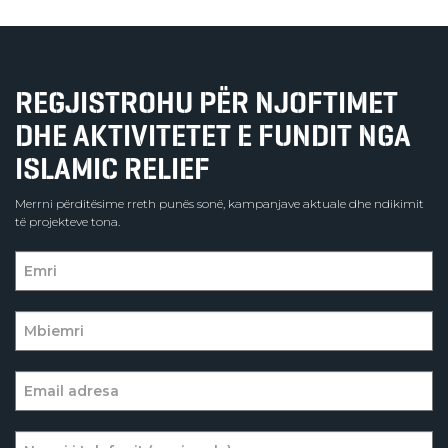
REGJISTROHU PËR NJOFTIMET
DHE AKTIVITETET E FUNDIT NGA
ISLAMIC RELIEF
Merrni përditësime rreth punës sonë, kampanjave aktuale dhe ndikimit
të projekteve tona.