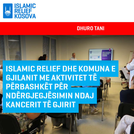
DHURO TANI
ISLAMIC RELIEF DHE KOMUNA E
GJILANIT ME AKTIVITET TË
PËRBASHKËT PËR
NDËRGJEGJËSIMIN NDAJ
KANCERIT TË GJIRIT