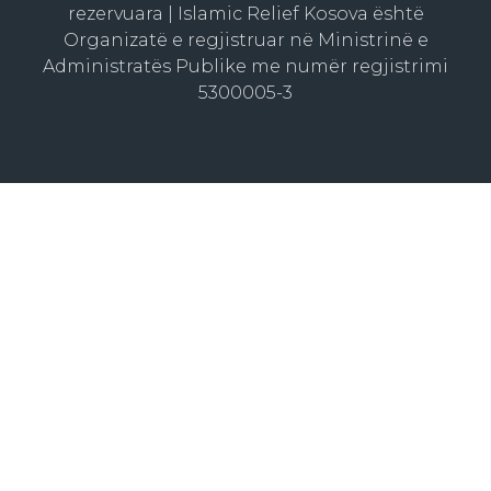
rezervuara | Islamic Relief Kosova është
Organizatë e regjistruar në Ministrinë e
Administratës Publike me numër regjistrimi
5300005-3