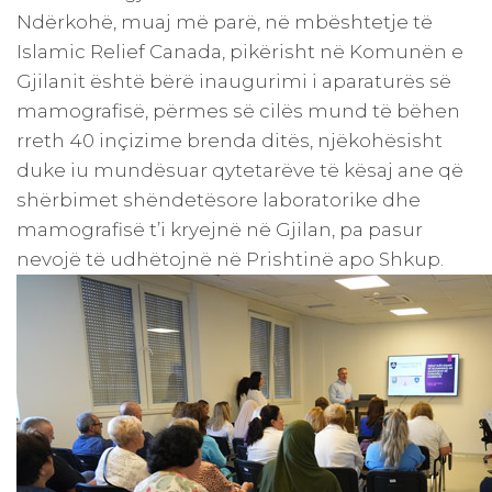
Ndërkohë, muaj më parë, në mbështetje të
Islamic Relief Canada, pikërisht në Komunën e
Gjilanit është bërë inaugurimi i aparaturës së
mamografisë, përmes së cilës mund të bëhen
rreth 40 inçizime brenda ditës, njëkohësisht
duke iu mundësuar qytetarëve të kësaj ane që
shërbimet shëndetësore laboratorike dhe
mamografisë t’i kryejnë në Gjilan, pa pasur
nevojë të udhëtojnë në Prishtinë apo Shkup.