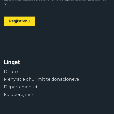
ne.
Regjistrohu
Linqet
Dhuro
Mënyrat e dhurimit të donacioneve
Departamentet
Ku operojmë?