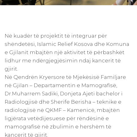
Në kuadër të projektit të integruar për
shëndetësi, Islamic Relief Kosova dhe Komuna
e Gjilanit mbajtën një aktivitet të përbashkët
lidhur me ndërgjegjësimin ndaj kancerit të
gjirit.
Në Qendrën Kryersore të Mjekësisë Familjare
në Gjilan – Departamentin e Mamografisë,
Dr.Muharrem Sadiki, Donjeta Ajeti bachelor i
Radiologjisë dhe Sherife Berisha – teknike e
radiologjisë në QKMF – Kamenicë, mbajtën
ligjërata vetëdijesuese për rëndësinë e
mamografisë në zbulimin e hershëm të
kancerit të gjirit.