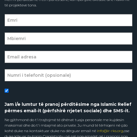
të projekteve tona.
Jam i/e lumtur të pranoj përditësime nga Islamic Relief
përmes email-it (përfshirë rrjetet sociale) dhe SMS-it.
Ne gjithmonë do t'i trajtojmë të dhënat tuaja personale me kujdesin
maksimal dhe do t'i mbajmë ato private. Ju mund të tërhiqeni në çdo
kohë duke na kontaktuar duke na dërguar email në
info@ir-rks.org
,ose
duke klikuar butonin Çregjistrohu në një nga emailet që i pranoni nga