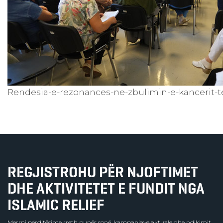
Rendesia-e-rezonances-ne-zbulimin-e-kancerit-te-
REGJISTROHU PËR NJOFTIMET
DHE AKTIVITETET E FUNDIT NGA
ISLAMIC RELIEF
Merrni përditësime rreth punës sonë, kampanjave aktuale dhe ndikimit