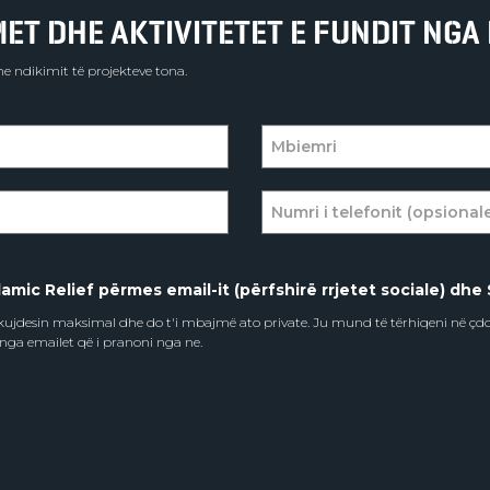
T DHE AKTIVITETET E FUNDIT NGA 
e ndikimit të projekteve tona.
amic Relief përmes email-it (përfshirë rrjetet sociale) dhe 
e kujdesin maksimal dhe do t'i mbajmë ato private. Ju mund të tërhiqeni në ç
 nga emailet që i pranoni nga ne.