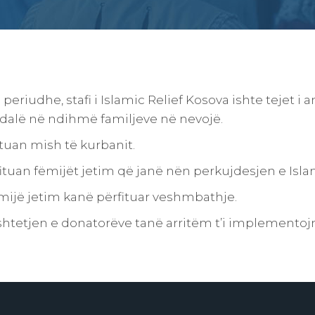
 periudhe, stafi i Islamic Relief Kosova ishte tejet i
 dalë në ndihmë familjeve në nevojë.
ituan mish të kurbanit.
ituan fëmijët jetim që janë nën perkujdesjen e Isla
mijë jetim kanë përfituar veshmbathje.
etjen e donatorëve tanë arritëm t’i implementojm