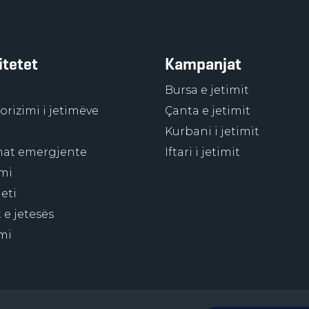
itetet
Kampanjat
Bursa e jetimit
rizimi i jetimëve
Çanta e jetimit
Kurbani i jetimit
at emergjente
Iftari i jetimit
mi
eti
 e jetesës
mi