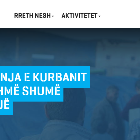
RRETH NESH
AKTIVITETET
NJA E KURBANIT
IHMË SHUMË
JË