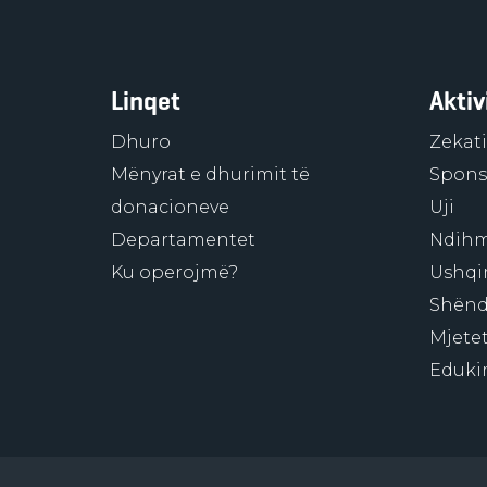
Linqet
Aktiv
Dhuro
Zekati
Mënyrat e dhurimit të
Sponso
donacioneve
Uji
Departamentet
Ndihm
Ku operojmë?
Ushqi
Shënd
Mjetet
Eduki