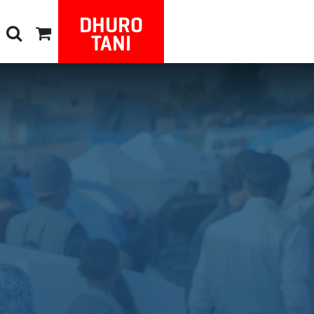
DHURO
TANI