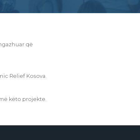
 angazhuar që
mic Relief Kosova.
ë këto projekte.