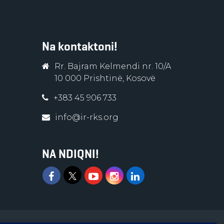
Na kontaktoni!
Rr. Bajram Kelmendi nr. 10/A
10 000 Prishtinë, Kosovë
+383 45 906 733
info@ir-rks.org
NA NDIQNI!