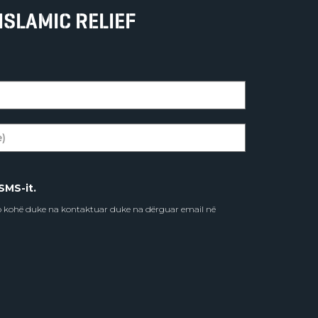
ISLAMIC RELIEF
SMS-it.
do kohë duke na kontaktuar duke na dërguar email në