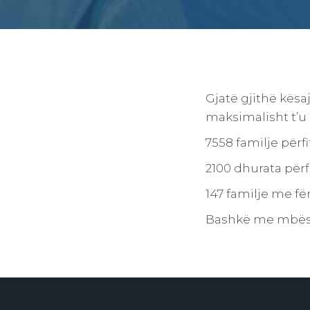
Gjatë gjithë kësaj
maksimalisht t’u
7558 familje përf
2100 dhurata përf
147 familje me fë
Bashkë me mbësht