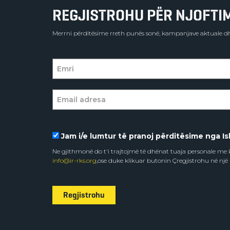
REGJISTROHU PËR NJOFTIME
Merrni përditësime rreth punës sonë, kampanjave aktuale dh
Jam i/e lumtur të pranoj përditësime nga Isl
Ne gjithmonë do t'i trajtojmë të dhënat tuaja personale m
info@ir-rks.org
,ose duke klikuar butonin Çregjistrohu në një
Regjistrohu