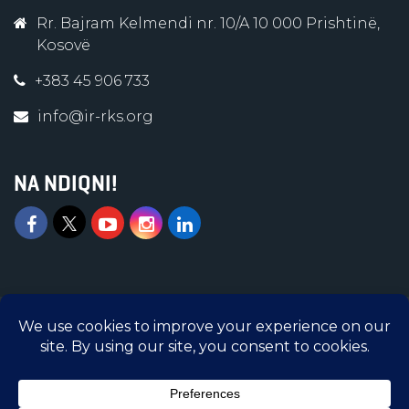
Rr. Bajram Kelmendi nr. 10/A 10 000 Prishtinë,
Kosovë
+383 45 906 733
info@ir-rks.org
NA NDIQNI!
Islamic Relief © 2026 | Të gjitha të drejtat e
rezervuara | Islamic Relief Kosova është
Organizatë e regjistruar në Ministrinë e
Administratës Publike me numër regjistrimi