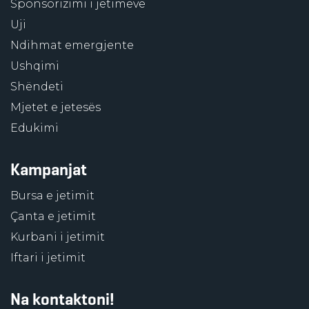
Sponsorizimi i jetimëve
Uji
Ndihmat emergjente
Ushqimi
Shëndeti
Mjetet e jetesës
Edukimi
Kampanjat
Bursa e jetimit
Çanta e jetimit
Kurbani i jetimit
Iftari i jetimit
Na kontaktoni!