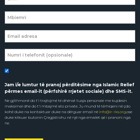
Jam i/e lumtur të pranoj përditësime nga Islamic Relief
përmes email-it (përfshirë rrjetet sociale) dhe SMS-it.
Ne gjithmonë do t'i trajtojmë të dhënat tuaja personale me kujdesin
maksimal dhe do t'i mbajmë ato private. Ju mund të tërhiqeni në çdo
kohë duke na kontaktuar duke na dërguar email në
info@ir-rks.org
,ose
duke klikuar butonin Çregjistrohu në një nga emailet që i pranoni nga
ne.