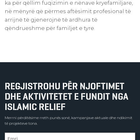
ka për qëllim fuqizimin e nënave kryefamiljare,
në mënyrë që përmes aftësimit profesional të
arrijnë të gjenerojnë të ardhura të
qëndrueshme për familjet e tyre.
REGJISTROHU PËR NJOFTIMET
DHE AKTIVITETET E FUNDIT NGA
ISLAMIC RELIEF
Merrni përditësime rreth punës sonë, kampanjave aktuale dhe ndikimit
të projekteve tona.