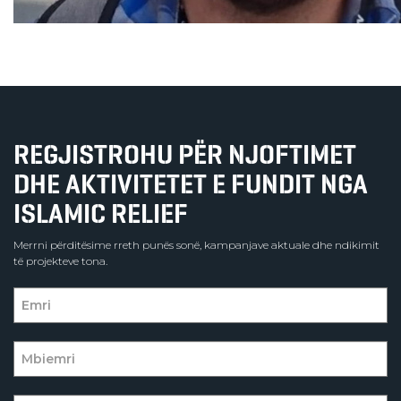
REGJISTROHU PËR NJOFTIMET
DHE AKTIVITETET E FUNDIT NGA
ISLAMIC RELIEF
Merrni përditësime rreth punës sonë, kampanjave aktuale dhe ndikimit
të projekteve tona.