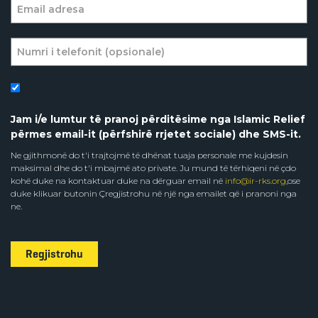
Jam i/e lumtur të pranoj përditësime nga Islamic Relief
përmes email-it (përfshirë rrjetet sociale) dhe SMS-it.
Ne gjithmonë do t'i trajtojmë të dhënat tuaja personale me kujdesin
maksimal dhe do t'i mbajmë ato private. Ju mund të tërhiqeni në çdo
kohë duke na kontaktuar duke na dërguar email në
info@ir-rks.org
,ose
duke klikuar butonin Çregjistrohu në një nga emailet që i pranoni nga
ne.
Regjistrohu