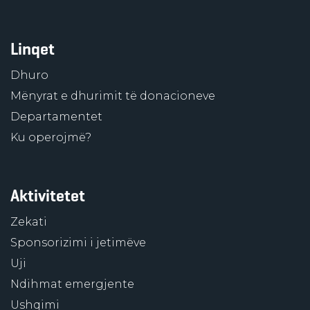
Linqet
Dhuro
Mënyrat e dhurimit të donacioneve
Departamentet
Ku operojmë?
Aktivitetet
Zekati
Sponsorizimi i jetimëve
Uji
Ndihmat emergjente
Ushqimi