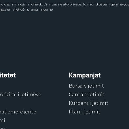
e kujdesin maksimal dhe do t'i mbajmë ato private. Ju mund të tërhiqeni në ç
 nga emailet që i pranoni nga ne.
itetet
Kampanjat
Bursa e jetimit
rizimi i jetimëve
Çanta e jetimit
Kurbani i jetimit
at emergjente
Iftari i jetimit
mi