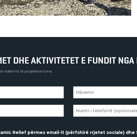
T DHE AKTIVITETET E FUNDIT NGA 
e ndikimit të projekteve tona.
amic Relief përmes email-it (përfshirë rrjetet sociale) dhe 