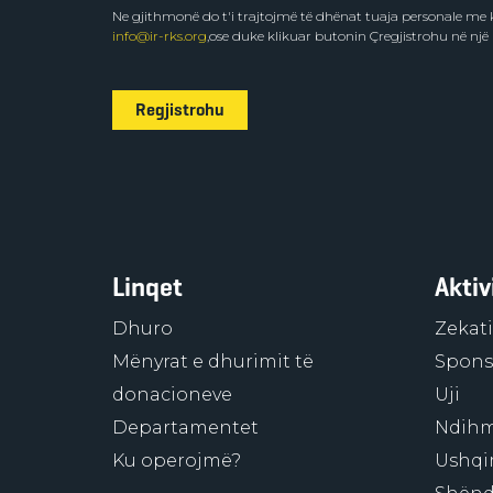
Ne gjithmonë do t'i trajtojmë të dhënat tuaja personale m
info@ir-rks.org
,ose duke klikuar butonin Çregjistrohu në një
Regjistrohu
Linqet
Aktiv
Dhuro
Zekati
Mënyrat e dhurimit të
Sponso
donacioneve
Uji
Departamentet
Ndihm
Ku operojmë?
Ushqi