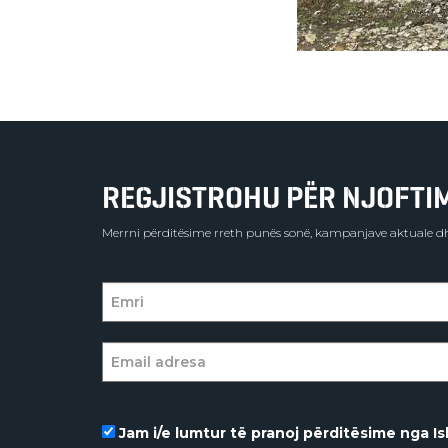
REGJISTROHU PËR NJOFTIME
Merrni përditësime rreth punës sonë, kampanjave aktuale dh
Jam i/e lumtur të pranoj përditësime nga Isl