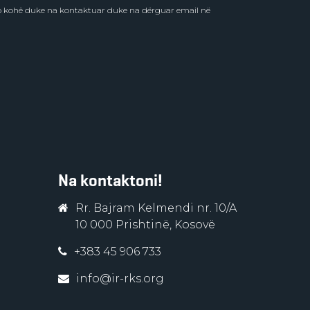
do kohë duke na kontaktuar duke na dërguar email në
Na kontaktoni!
Rr. Bajram Kelmendi nr. 10/A
10 000 Prishtinë, Kosovë
+383 45 906 733
info@ir-rks.org