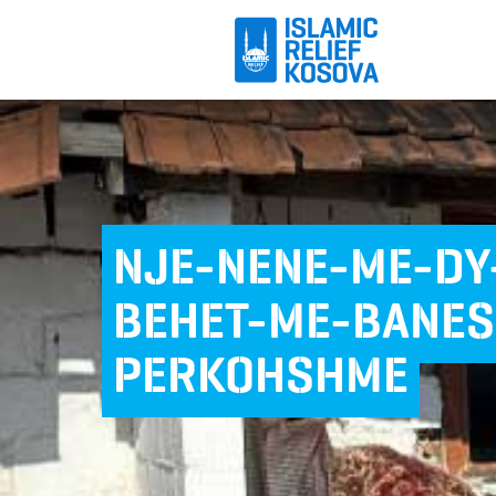
NJE-NENE-ME-DY
BEHET-ME-BANES
PERKOHSHME