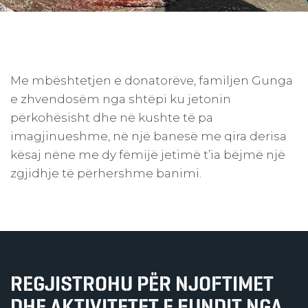
Me mbështetjen e donatorëve, familjen Gunga
e zhvendosëm nga shtëpi ku jetonin
përkohësisht dhe në kushte të pa
imagjinueshme, në një banesë me qira derisa
kësaj nëne me dy fëmijë jetimë t’ia bëjmë një
zgjidhje të përhershme banimi.
REGJISTROHU PËR NJOFTIMET
DHE AKTIVITETET E FUNDIT NGA