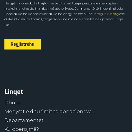
Ne gjithmonë do t'i trajtojmë të dhënat tuaja personale me kujdesin
maksimal dhe do t'i mbajmë ato private. Ju mund të tërhiqeni në çdo
kohë duke na kontaktuar duke na dërguar email në
info@ir-rks.org
,ose
duke klikuar butonin Çregjistrohu në një nga emailet që i pranoni nga
ne.
Regjistrohu
Linqet
Dhuro
Mënyrat e dhurimit të donacioneve
Departamentet
Ku operojmë?