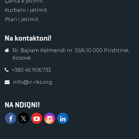
Çanta e jetimit
Kurbani i jetimit
Iftari i jetimit
Na kontaktoni!
Rr. Bajram Kelmendi nr. 10/A 10 000 Prishtinë,
Kosovë
+383 45 906 733
info@ir-rks.org
NA NDIQNI!