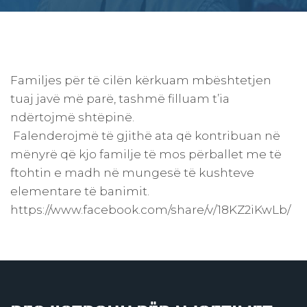
Familjes për të cilën kërkuam mbështetjen
tuaj javë më parë, tashmë filluam t’ia
ndërtojmë shtëpinë.
Falenderojmë të gjithë ata që kontribuan në
mënyrë që kjo familje të mos përballet me të
ftohtin e madh në mungesë të kushteve
elementare të banimit.
https://www.facebook.com/share/v/18KZ2iKwLb/