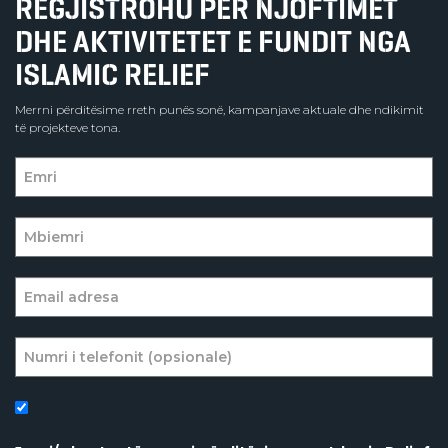
REGJISTROHU PËR NJOFTIMET
DHE AKTIVITETET E FUNDIT NGA
ISLAMIC RELIEF
Merrni përditësime rreth punës sonë, kampanjave aktuale dhe ndikimit
të projekteve tona.