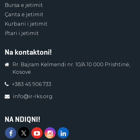
Bursa e jetimit
Çanta e jetimit
Kurbani i jetimit
Iftari i jetimit
Na kontaktoni!
Rr. Bajram Kelmendi nr. 10/A 10 000 Prishtinë,
Kosovë
+383 45 906 733
info@ir-rks.org
NA NDIQNI!