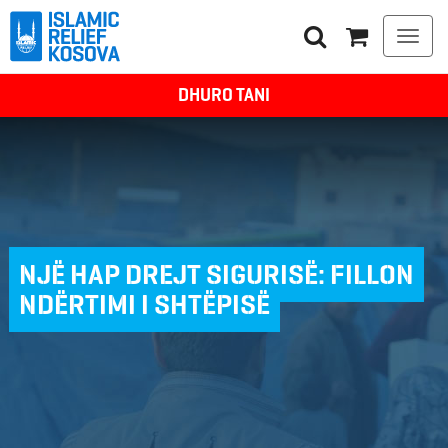
Togg
navi
DHURO TANI
NJË HAP DREJT SIGURISË: FILLON
NDËRTIMI I SHTËPISË