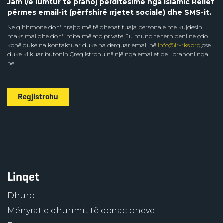
Jam i/e lumtur të pranoj përditësime nga Islamic Relief
përmes email-it (përfshirë rrjetet sociale) dhe SMS-it.
Ne gjithmonë do t'i trajtojmë të dhënat tuaja personale me kujdesin
maksimal dhe do t'i mbajmë ato private. Ju mund të tërhiqeni në çdo
kohë duke na kontaktuar duke na dërguar email në
info@ir-rks.org
,ose
duke klikuar butonin Çregjistrohu në një nga emailet që i pranoni nga
ne.
Regjistrohu
Linqet
Dhuro
Mënyrat e dhurimit të donacioneve