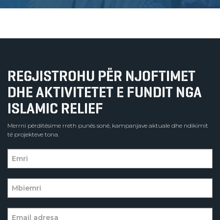
REGJISTROHU PËR NJOFTIMET
DHE AKTIVITETET E FUNDIT NGA
ISLAMIC RELIEF
Merrni përditësime rreth punës sonë, kampanjave aktuale dhe ndikimit
të projekteve tona.