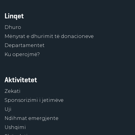
Linqet
Dhuro
Mënyrat e dhurimit të donacioneve
Departamentet
Ku operojmë?
Aktivitetet
Zekati
Sponsorizimi i jetimëve
Uji
Ndihmat emergjente
Ushqimi