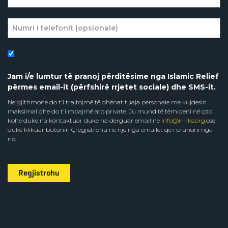
Jam i/e lumtur të pranoj përditësime nga Islamic Relief
përmes email-it (përfshirë rrjetet sociale) dhe SMS-it.
Ne gjithmonë do t'i trajtojmë të dhënat tuaja personale me kujdesin
maksimal dhe do t'i mbajmë ato private. Ju mund të tërhiqeni në çdo
kohë duke na kontaktuar duke na dërguar email në
info@ir-rks.org
,ose
duke klikuar butonin Çregjistrohu në një nga emailet që i pranoni nga
ne.
Regjistrohu