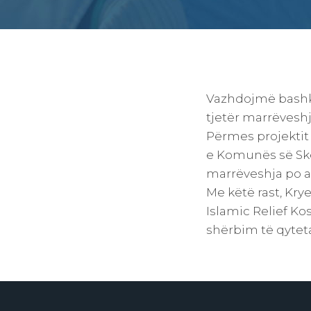
Vazhdojmë bashk
tjetër marrëvesh
Përmes projektit
e Komunës së Ske
marrëveshja po a
Me këtë rast, Kry
Islamic Relief K
shërbim të qytet