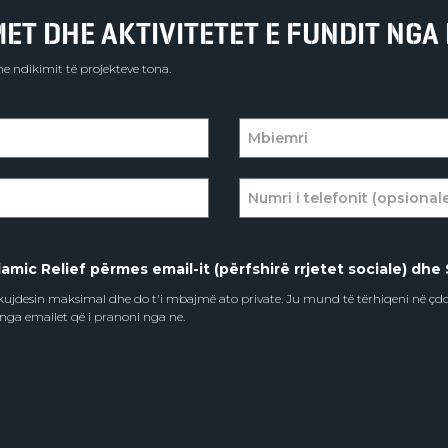
T DHE AKTIVITETET E FUNDIT NGA 
e ndikimit të projekteve tona.
amic Relief përmes email-it (përfshirë rrjetet sociale) dhe 
e kujdesin maksimal dhe do t'i mbajmë ato private. Ju mund të tërhiqeni në ç
 nga emailet që i pranoni nga ne.