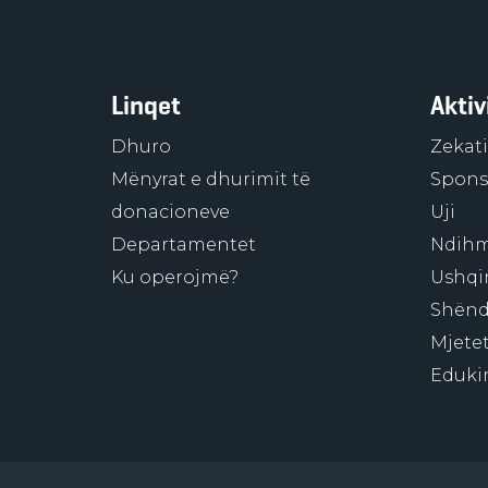
Linqet
Aktiv
Dhuro
Zekati
Mënyrat e dhurimit të
Sponso
donacioneve
Uji
Departamentet
Ndihm
Ku operojmë?
Ushqi
Shënd
Mjetet
Eduki