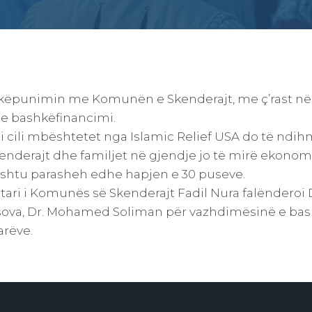
ëpunimin me Komunën e Skenderajt, me ç’rast n
je bashkëfinancimi.
 i cili mbështetet nga Islamic Relief USA do të nd
nderajt dhe familjet në gjendje jo të mirë ekonom
shtu parasheh edhe hapjen e 30 puseve.
etari i Komunës së Skenderajt Fadil Nura falënderoi 
osova, Dr. Mohamed Soliman për vazhdimësinë e ba
arëve.