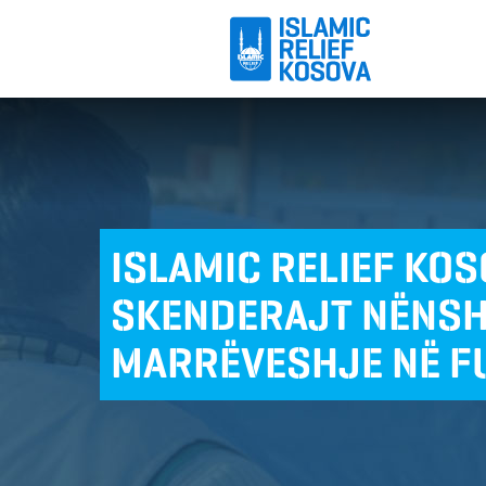
ISLAMIC RELIEF KO
SKENDERAJT NËNS
MARRËVESHJE NË F