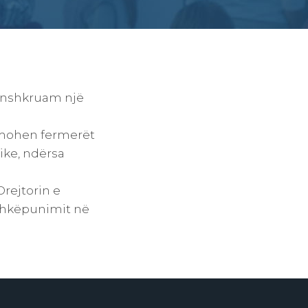
ënshkruam një
ihmohen fermerët
ike, ndërsa
Drejtorin e
shkëpunimit në