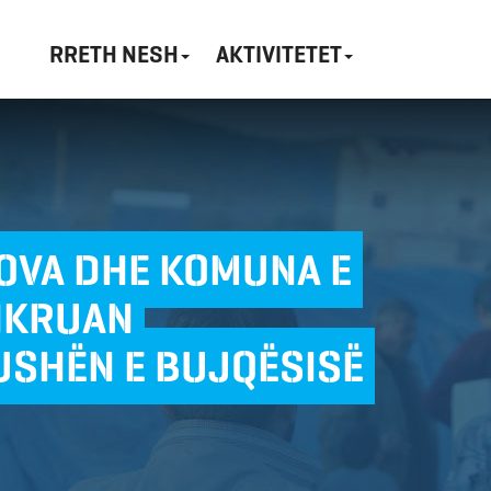
RRETH NESH
AKTIVITETET
SOVA DHE KOMUNA E
HKRUAN
USHËN E BUJQËSISË