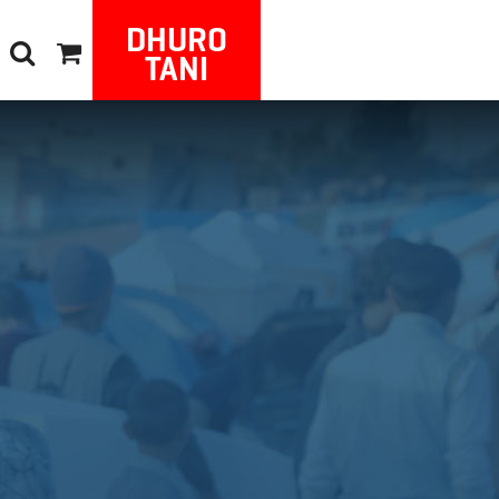
DHURO
TANI