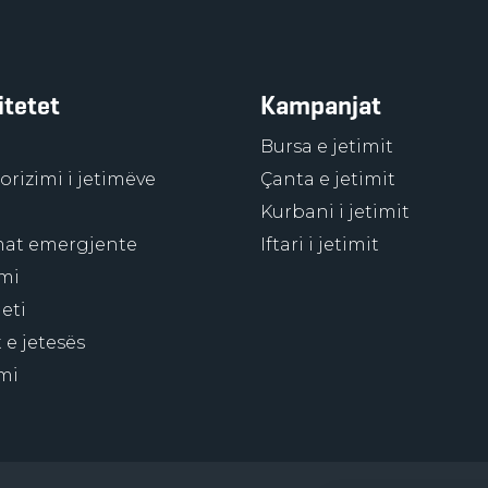
itetet
Kampanjat
Bursa e jetimit
rizimi i jetimëve
Çanta e jetimit
Kurbani i jetimit
at emergjente
Iftari i jetimit
mi
eti
 e jetesës
mi