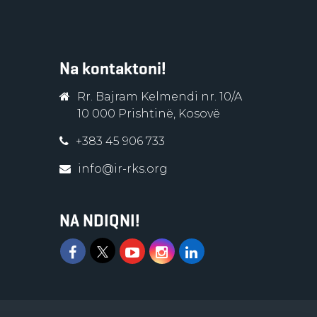
Na kontaktoni!
Rr. Bajram Kelmendi nr. 10/A
10 000 Prishtinë, Kosovë
+383 45 906 733
info@ir-rks.org
NA NDIQNI!