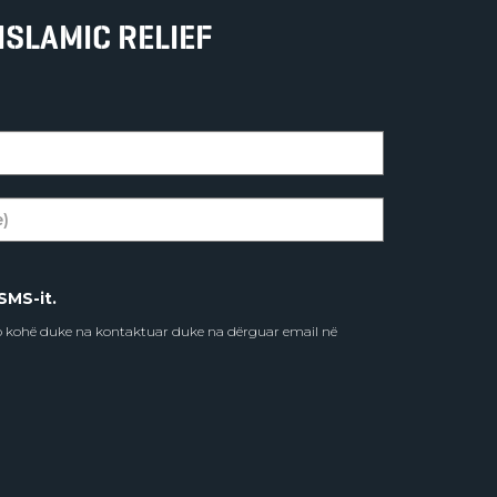
ISLAMIC RELIEF
SMS-it.
do kohë duke na kontaktuar duke na dërguar email në