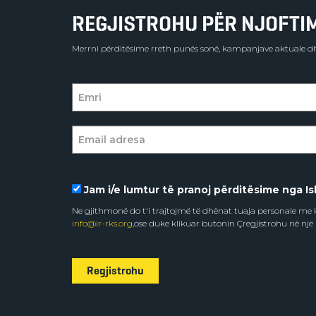
REGJISTROHU PËR NJOFTIME
Merrni përditësime rreth punës sonë, kampanjave aktuale dh
Jam i/e lumtur të pranoj përditësime nga Isl
Ne gjithmonë do t'i trajtojmë të dhënat tuaja personale m
info@ir-rks.org
,ose duke klikuar butonin Çregjistrohu në një
Regjistrohu