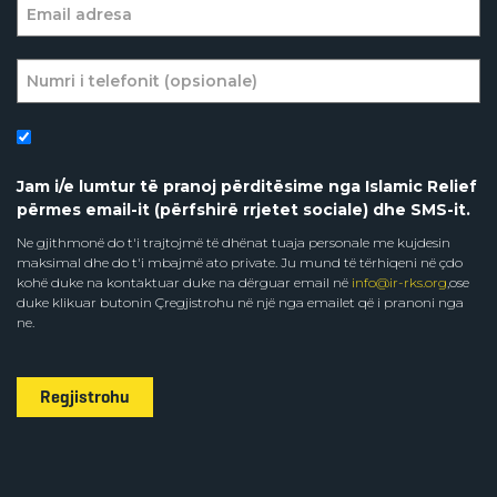
Jam i/e lumtur të pranoj përditësime nga Islamic Relief
përmes email-it (përfshirë rrjetet sociale) dhe SMS-it.
Ne gjithmonë do t'i trajtojmë të dhënat tuaja personale me kujdesin
maksimal dhe do t'i mbajmë ato private. Ju mund të tërhiqeni në çdo
kohë duke na kontaktuar duke na dërguar email në
info@ir-rks.org
,ose
duke klikuar butonin Çregjistrohu në një nga emailet që i pranoni nga
ne.
Regjistrohu