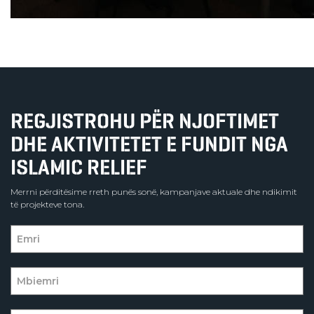
REGJISTROHU PËR NJOFTIMET
DHE AKTIVITETET E FUNDIT NGA
ISLAMIC RELIEF
Merrni përditësime rreth punës sonë, kampanjave aktuale dhe ndikimit
të projekteve tona.