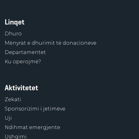
Linqet
Dhuro
Mënyrat e dhurimit të donacioneve
Departamentet
Ku operojmë?
Aktivitetet
Zekati
Sponsorizimi i jetimëve
Uji
Ndihmat emergjente
Ushqimi