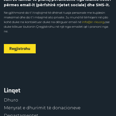
përmes email-it (përfshirë rrjetet sociale) dhe SMS-it.
Ne gjithmonë do t'i trajtojmë të dhënat tuaja personale me kujdesin
maksimal dhe do t'i mbajmë ato private. Ju mund të tërhiqeni në çdo
kohë duke na kontaktuar duke na dërguar email në
info@ir-rks.org
,ose
duke klikuar butonin Çregjistrohu në një nga emailet që i pranoni nga
ne.
Regjistrohu
Linqet
Dhuro
Mënyrat e dhurimit të donacioneve
Departamentet