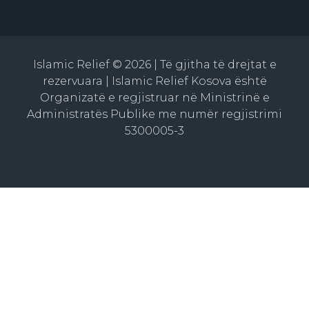
Islamic Relief © 2026 | Të gjitha të drejtat e
rezervuara | Islamic Relief Kosova është
Organizatë e regjistruar në Ministrinë e
Administratës Publike me numër regjistrimi
5300005-3