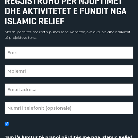
REGJISTROHU PËR NJOFTIMET
DHE AKTIVITETET E FUNDIT NGA
ISLAMIC RELIEF
Merrni përditësime rreth punës sonë, kampanjave aktuale dhe ndikimit
të projekteve tona.
Jam i/e lumtur të pranoj përditësime nga Islamic Relief