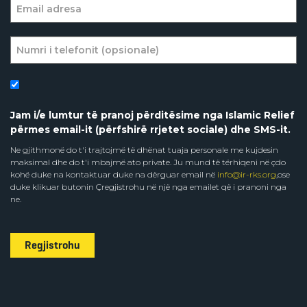
Jam i/e lumtur të pranoj përditësime nga Islamic Relief
përmes email-it (përfshirë rrjetet sociale) dhe SMS-it.
Ne gjithmonë do t'i trajtojmë të dhënat tuaja personale me kujdesin
maksimal dhe do t'i mbajmë ato private. Ju mund të tërhiqeni në çdo
kohë duke na kontaktuar duke na dërguar email në
info@ir-rks.org
,ose
duke klikuar butonin Çregjistrohu në një nga emailet që i pranoni nga
ne.
Regjistrohu