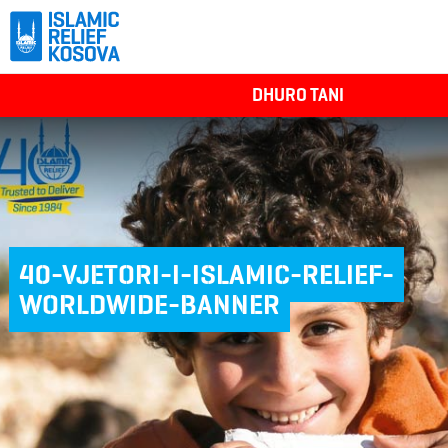
DHURO TANI
40-VJETORI-I-ISLAMIC-RELIEF-
WORLDWIDE-BANNER