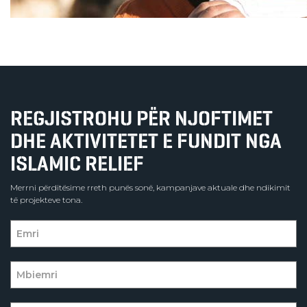
REGJISTROHU PËR NJOFTIMET
DHE AKTIVITETET E FUNDIT NGA
ISLAMIC RELIEF
Merrni përditësime rreth punës sonë, kampanjave aktuale dhe ndikimit
të projekteve tona.