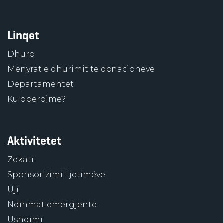
Linqet
Dhuro
Mënyrat e dhurimit të donacioneve
Departamentet
Ku operojmë?
Aktivitetet
Zekati
Sponsorizimi i jetimëve
Uji
Ndihmat emergjente
Ushqimi