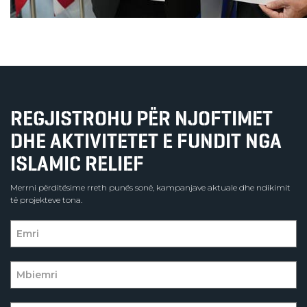
REGJISTROHU PËR NJOFTIMET
DHE AKTIVITETET E FUNDIT NGA
ISLAMIC RELIEF
Merrni përditësime rreth punës sonë, kampanjave aktuale dhe ndikimit
të projekteve tona.