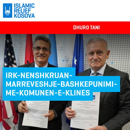
DHURO TANI
IRK-NENSHKRUAN-
MARREVESHJE-BASHKEPUNIMI-
ME-KOMUNEN-E-KLINES