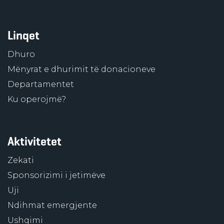
Linqet
Dhuro
Mënyrat e dhurimit të donacioneve
Departamentet
Ku operojmë?
Aktivitetet
Zekati
Sponsorizimi i jetimëve
Uji
Ndihmat emergjente
Ushqimi