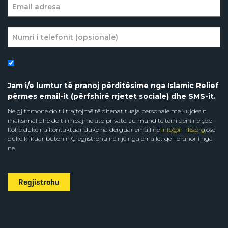
Jam i/e lumtur të pranoj përditësime nga Islamic Relief
përmes email-it (përfshirë rrjetet sociale) dhe SMS-it.
Ne gjithmonë do t'i trajtojmë të dhënat tuaja personale me kujdesin
maksimal dhe do t'i mbajmë ato private. Ju mund të tërhiqeni në çdo
kohë duke na kontaktuar duke na dërguar email në
info@ir-rks.org
,ose
duke klikuar butonin Çregjistrohu në një nga emailet që i pranoni nga
ne.
Regjistrohu