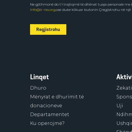
Ne gjithmonë do t'i trajtojmë të dhënat tuaja personale m
info@ir-rks.org
,ose duke klikuar butonin Çregjistrohu në një
Regjistrohu
Linqet
Aktiv
Dhuro
Zekati
Mënyrat e dhurimit të
Sponso
donacioneve
Uji
Departamentet
Ndihm
Ku operojmë?
Ushqi