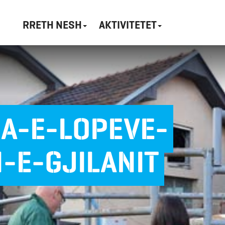
RRETH NESH
AKTIVITETET
A-E-LOPEVE-
-E-GJILANIT