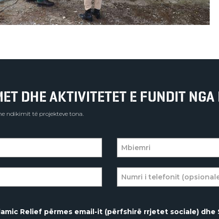
T DHE AKTIVITETET E FUNDIT NGA 
e ndikimit të projekteve tona.
amic Relief përmes email-it (përfshirë rrjetet sociale) dhe 