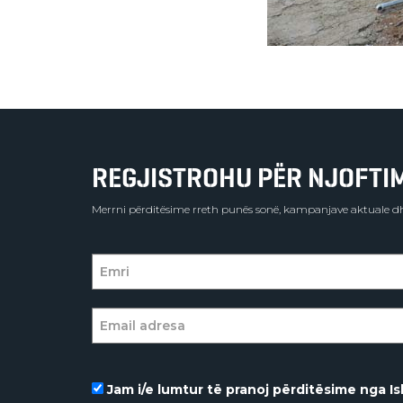
REGJISTROHU PËR NJOFTIME
Merrni përditësime rreth punës sonë, kampanjave aktuale dh
Jam i/e lumtur të pranoj përditësime nga Isl