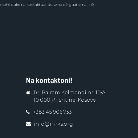
do kohë duke na kontaktuar duke na dërguar email në
Na kontaktoni!
Rr. Bajram Kelmendi nr. 10/A
10 000 Prishtinë, Kosovë
+383 45 906 733
info@ir-rks.org