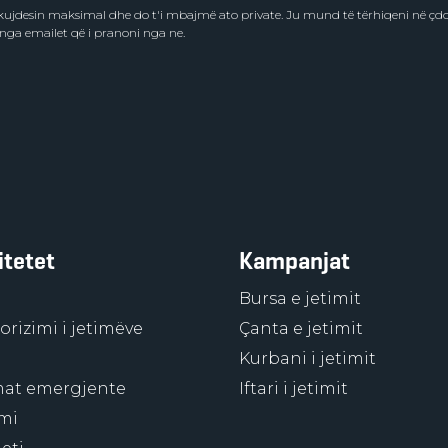
e kujdesin maksimal dhe do t'i mbajmë ato private. Ju mund të tërhiqeni në ç
 nga emailet që i pranoni nga ne.
itetet
Kampanjat
Bursa e jetimit
rizimi i jetimëve
Çanta e jetimit
Kurbani i jetimit
at emergjente
Iftari i jetimit
mi