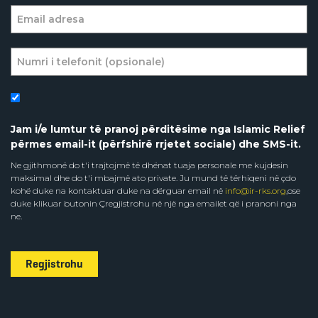
Jam i/e lumtur të pranoj përditësime nga Islamic Relief
përmes email-it (përfshirë rrjetet sociale) dhe SMS-it.
Ne gjithmonë do t'i trajtojmë të dhënat tuaja personale me kujdesin
maksimal dhe do t'i mbajmë ato private. Ju mund të tërhiqeni në çdo
kohë duke na kontaktuar duke na dërguar email në
info@ir-rks.org
,ose
duke klikuar butonin Çregjistrohu në një nga emailet që i pranoni nga
ne.
Regjistrohu