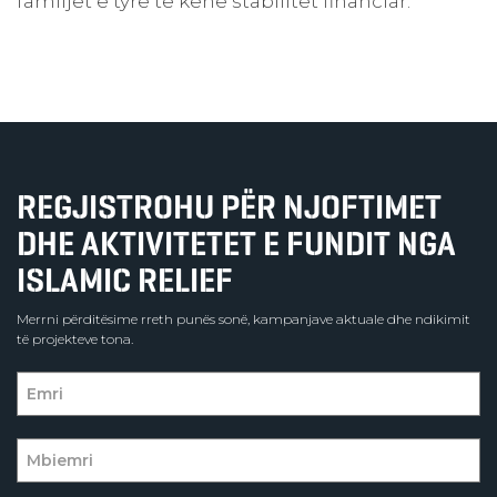
familjet e tyre të kenë stabilitet financiar.
REGJISTROHU PËR NJOFTIMET
DHE AKTIVITETET E FUNDIT NGA
ISLAMIC RELIEF
Merrni përditësime rreth punës sonë, kampanjave aktuale dhe ndikimit
të projekteve tona.