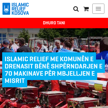
Togg
navi
DHURO TANI
ISLAMIC RELIEF ME KOMUNËN E
DRENASIT BËNË SHPËRNDARJEN E
70 MAKINAVE PËR MBJELLJEN E
MISRIT