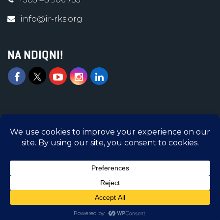
info@ir-rks.org
NA NDIQNI!
Islamic Relief © 2026 | Të gjitha të drejtat e
rezervuara | Islamic Relief Kosova është
Organizatë e regjistruar në Ministrinë e
Administratës Publike me numër regjistrimi
5300005-3
DHURONI SHPEJT