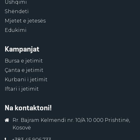
Ushqimi
Shëndeti
Mjetet e jetesës
Edukimi
Kampanjat
Bursa e jetimit
Çanta e jetimit
Kurbani i jetimit
Iftari i jetimit
Na kontaktoni!
Rr. Bajram Kelmendi nr. 10/A 10 000 Prishtinë,
Kosovë
+383 45 906 733