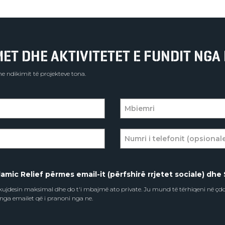
T DHE AKTIVITETET E FUNDIT NGA 
e ndikimit të projekteve tona.
amic Relief përmes email-it (përfshirë rrjetet sociale) dhe 
e kujdesin maksimal dhe do t'i mbajmë ato private. Ju mund të tërhiqeni në ç
 nga emailet që i pranoni nga ne.