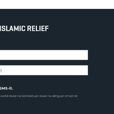
ISLAMIC RELIEF
SMS-it.
do kohë duke na kontaktuar duke na dërguar email në