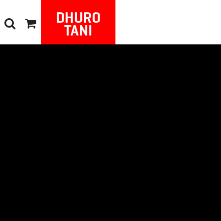
DHURO
TANI