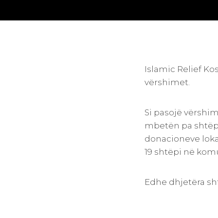
Islamic Relief K
vërshimet.
Si pasojë vërsh
mbetën pa shtëpi
donacioneve lokal
19 shtëpi në komu
Edhe dhjetëra sht