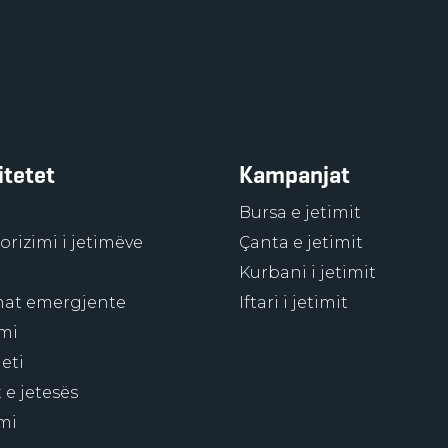
itetet
Kampanjat
Bursa e jetimit
rizimi i jetimëve
Çanta e jetimit
Kurbani i jetimit
at emergjente
Iftari i jetimit
mi
eti
 e jetesës
mi