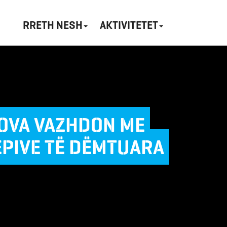
RRETH NESH
AKTIVITETET
SOVA VAZHDON ME
ËPIVE TË DËMTUARA