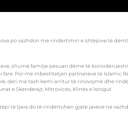
osova po vazhdon me rindërtimin e shtëpive të dëm
imeve, shumë familje pësuan dëme të konsideruesh
 fare. Por me mbështetjen partnerëve të Islamic Rel
e, deri më tash kemi arritur të rinovojmë dhe rind
nat e Skenderajt, Mitrovicës, Klinës e Istogut.
ëpi të tjera do të rindërtohen gjatë javëve në vazh