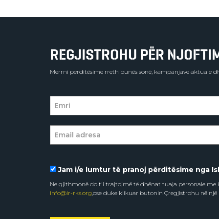
REGJISTROHU PËR NJOFTIME
Merrni përditësime rreth punës sonë, kampanjave aktuale dh
Jam i/e lumtur të pranoj përditësime nga Isl
Ne gjithmonë do t'i trajtojmë të dhënat tuaja personale m
info@ir-rks.org
,ose duke klikuar butonin Çregjistrohu në një