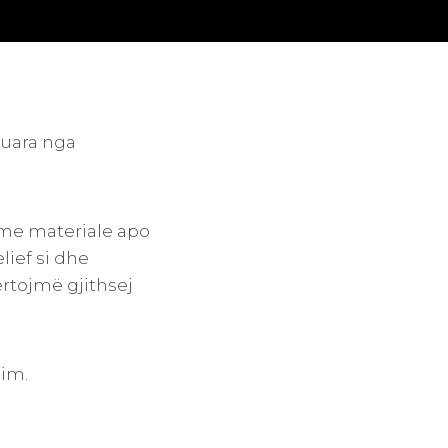
tuara nga
me materiale apo
ief si dhe
ërtojmë gjithsej
dim.