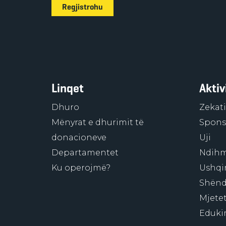
Regjistrohu
Linqet
Aktiv
Dhuro
Zekati
Mënyrat e dhurimit të
Sponso
donacioneve
Uji
Departamentet
Ndihm
Ku operojmë?
Ushqi
Shënd
Mjetet
Eduki