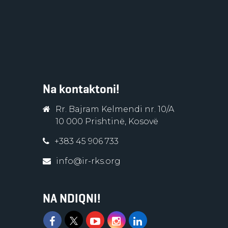
Na kontaktoni!
Rr. Bajram Kelmendi nr. 10/A
10 000 Prishtinë, Kosovë
+383 45 906 733
info@ir-rks.org
NA NDIQNI!