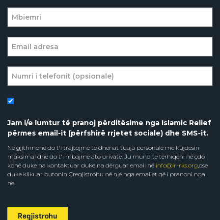
Jam i/e lumtur të pranoj përditësime nga Islamic Relief
përmes email-it (përfshirë rrjetet sociale) dhe SMS-it.
Ne gjithmonë do t'i trajtojmë të dhënat tuaja personale me kujdesin
maksimal dhe do t'i mbajmë ato private. Ju mund të tërhiqeni në çdo
kohë duke na kontaktuar duke na dërguar email në
info@ir-rks.org
,ose
duke klikuar butonin Çregjistrohu në një nga emailet që i pranoni nga
ne.
Regjistrohu