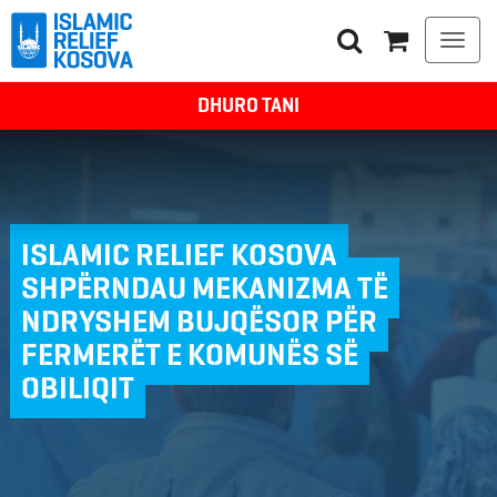
Togg
navi
DHURO TANI
ISLAMIC RELIEF KOSOVA
SHPËRNDAU MEKANIZMA TË
NDRYSHEM BUJQËSOR PËR
FERMERËT E KOMUNËS SË
OBILIQIT