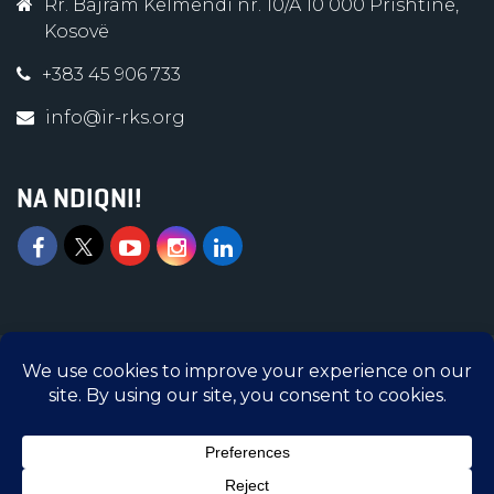
Rr. Bajram Kelmendi nr. 10/A 10 000 Prishtinë,
Kosovë
+383 45 906 733
info@ir-rks.org
NA NDIQNI!
Islamic Relief © 2026 | Të gjitha të drejtat e
rezervuara | Islamic Relief Kosova është
Organizatë e regjistruar në Ministrinë e
Administratës Publike me numër regjistrimi
5300005-3