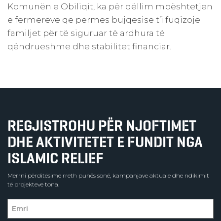
Komunën e Obiliqit, ka për qëllim mbështetjen
e fermerëve që përmes bujqësisë t’i fuqizojë
familjet për të siguruar të ardhura të
qëndrueshme dhe stabilitet financiar.
REGJISTROHU PËR NJOFTIMET
DHE AKTIVITETET E FUNDIT NGA
ISLAMIC RELIEF
Merrni përditësime rreth punës sonë, kampanjave aktuale dhe ndikimit
të projekteve tona.