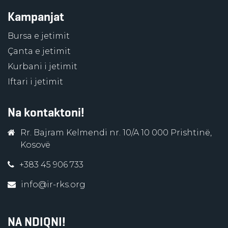
Kampanjat
Bursa e jetimit
Çanta e jetimit
Kurbani i jetimit
Iftari i jetimit
Na kontaktoni!
Rr. Bajram Kelmendi nr. 10/A 10 000 Prishtinë,
Kosovë
+383 45 906 733
info@ir-rks.org
NA NDIQNI!