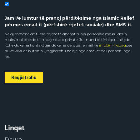
Jam i/e lumtur të pranoj përditësime nga Islamic Relief
përmes email-it (përfshirë rrjetet sociale) dhe SMS-it.
Ne gjithmonë do t'i trajtojmë të dhënat tuaja personale me kujdesin
maksimal dhe do t'i mbajmë ato private. Ju mund të tërhiqeni në çdo
kohë duke na kontaktuar duke na dërguar email në
info@ir-rks.org
,ose
duke klikuar butonin Çregjistrohu në një nga emailet që i pranoni nga
ne.
Regjistrohu
Linqet
Dhuro