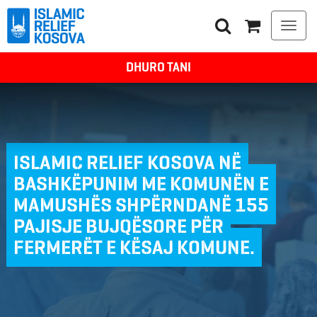
Togg
navi
DHURO TANI
ISLAMIC RELIEF KOSOVA NË
BASHKËPUNIM ME KOMUNËN E
MAMUSHËS SHPËRNDANË 155
PAJISJE BUJQËSORE PËR
FERMERËT E KËSAJ KOMUNE.