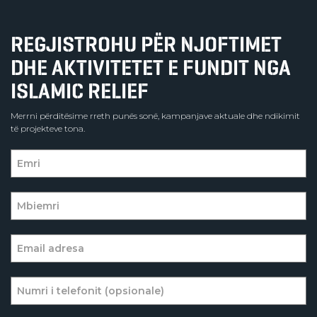
REGJISTROHU PËR NJOFTIMET
DHE AKTIVITETET E FUNDIT NGA
ISLAMIC RELIEF
Merrni përditësime rreth punës sonë, kampanjave aktuale dhe ndikimit
të projekteve tona.