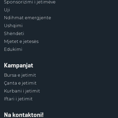
Sponsorizimi i jetimëve
Uji
Ndihmat emergjente
Ushqimi
Shëndeti
Mjetet e jetesës
Edukimi
Kampanjat
Bursa e jetimit
Çanta e jetimit
Kurbani i jetimit
Iftari i jetimit
Na kontaktoni!