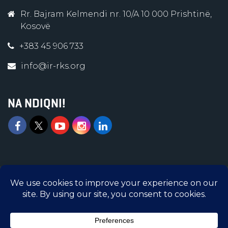
Rr. Bajram Kelmendi nr. 10/A 10 000 Prishtinë,
Kosovë
+383 45 906 733
info@ir-rks.org
NA NDIQNI!
Islamic Relief © 2026 | Të gjitha të drejtat e
rezervuara | Islamic Relief Kosova është
Organizatë e regjistruar në Ministrinë e
Administratës Publike me numër regjistrimi