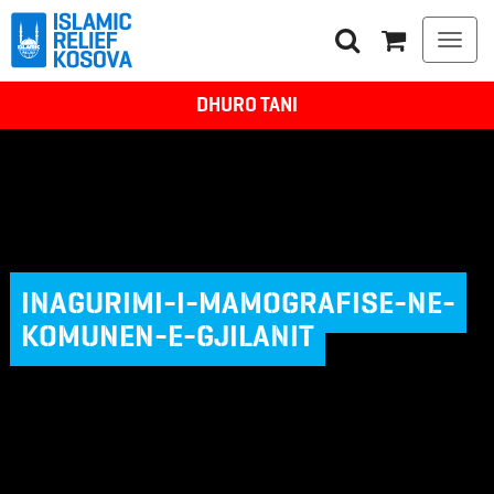
Togg
navi
DHURO TANI
INAGURIMI-I-MAMOGRAFISE-NE-
KOMUNEN-E-GJILANIT