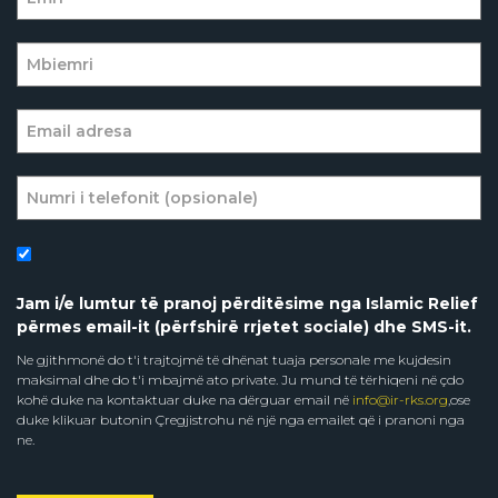
Jam i/e lumtur të pranoj përditësime nga Islamic Relief
përmes email-it (përfshirë rrjetet sociale) dhe SMS-it.
Ne gjithmonë do t'i trajtojmë të dhënat tuaja personale me kujdesin
maksimal dhe do t'i mbajmë ato private. Ju mund të tërhiqeni në çdo
kohë duke na kontaktuar duke na dërguar email në
info@ir-rks.org
,ose
duke klikuar butonin Çregjistrohu në një nga emailet që i pranoni nga
ne.