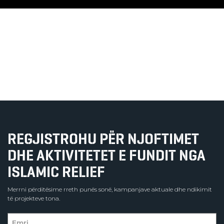
REGJISTROHU PËR NJOFTIMET
DHE AKTIVITETET E FUNDIT NGA
ISLAMIC RELIEF
Merrni përditësime rreth punës sonë, kampanjave aktuale dhe ndikimit
të projekteve tona.