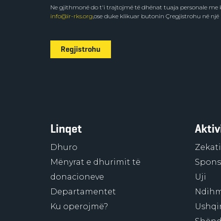
Ne gjithmonë do t'i trajtojmë të dhënat tuaja personale m
info@ir-rks.org
,ose duke klikuar butonin Çregjistrohu në një
Regjistrohu
Linqet
Aktiv
Dhuro
Zekati
Mënyrat e dhurimit të
Sponso
donacioneve
Uji
Departamentet
Ndihm
Ku operojmë?
Ushqi