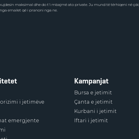
e kujdesin maksimal dhe do t'i mbajmë ato private. Ju mund të tërhiqeni në ç
 nga emailet që i pranoni nga ne.
itetet
Kampanjat
Bursa e jetimit
rizimi i jetimëve
Çanta e jetimit
Kurbani i jetimit
at emergjente
Iftari i jetimit
mi