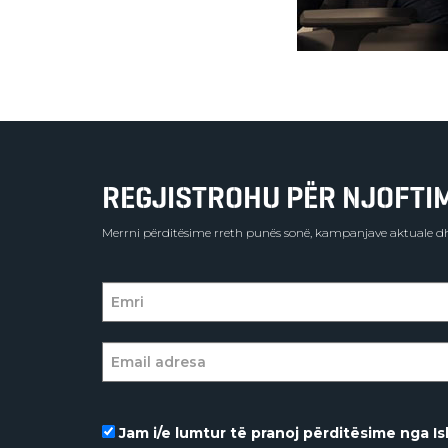
REGJISTROHU PËR NJOFTIME
Merrni përditësime rreth punës sonë, kampanjave aktuale dh
Jam i/e lumtur të pranoj përditësime nga Isl