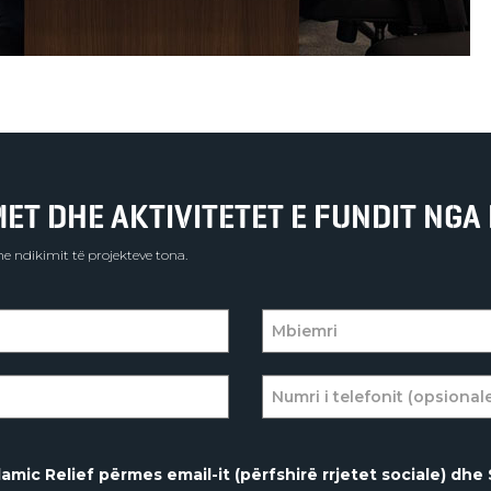
T DHE AKTIVITETET E FUNDIT NGA 
e ndikimit të projekteve tona.
amic Relief përmes email-it (përfshirë rrjetet sociale) dhe 