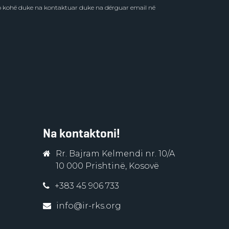
do kohë duke na kontaktuar duke na dërguar email në
Na kontaktoni!
Rr. Bajram Kelmendi nr. 10/A
10 000 Prishtinë, Kosovë
+383 45 906 733
info@ir-rks.org