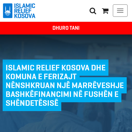
Togg
navi
DHURO TANI
ISLAMIC RELIEF KOSOVA DHE
KOMUNA E FERIZAJT
NËNSHKRUAN NJË MARRËVESHJE
BASHKËFINANCIMI NË FUSHËN E
SHËNDETËSISË