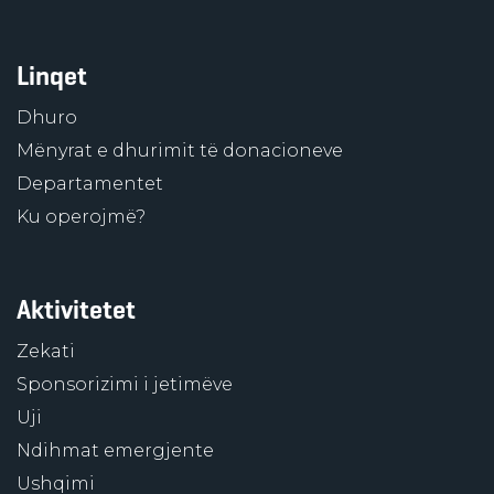
Linqet
Dhuro
Mënyrat e dhurimit të donacioneve
Departamentet
Ku operojmë?
Aktivitetet
Zekati
Sponsorizimi i jetimëve
Uji
Ndihmat emergjente
Ushqimi