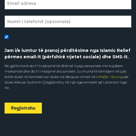
Jam i/e lumtur të pranoj përditësime nga Islamic Relief
përmes email-it (përfshirë rrjetet sociale) dhe SMS-it.
Ne gjithmonë do t'i trajtojmë të dhënat tuaja personale me kujdesin
maksimal dhe do t'i mbajmë ato private. Ju mund të tërhiqeni në çdo
kohë duke na kontaktuar duke na dërguar email në
info@ir-rks.org
,ose
duke klikuar butonin Çregjistrohu në një nga emailet që i pranoni nga
ne.
Regjistrohu