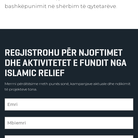
bashkëpunimit në shërbim të qytetarëve.
REGJISTROHU PËR NJOFTIMET
DHE AKTIVITETET E FUNDIT NGA
ISLAMIC RELIEF
Merrni përditësime rreth punës sonë, kampanjave aktuale dhe ndikimit
të projekteve tona.