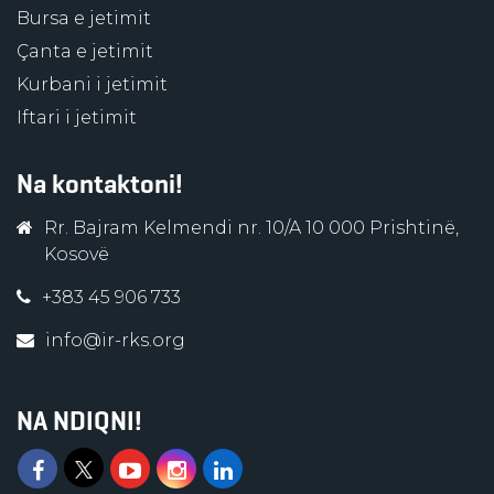
Bursa e jetimit
Çanta e jetimit
Kurbani i jetimit
Iftari i jetimit
Na kontaktoni!
Rr. Bajram Kelmendi nr. 10/A 10 000 Prishtinë,
Kosovë
+383 45 906 733
info@ir-rks.org
NA NDIQNI!