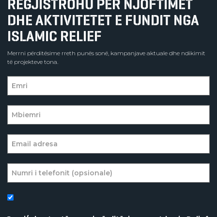
REGJISTROHU PËR NJOFTIMET
DHE AKTIVITETET E FUNDIT NGA
ISLAMIC RELIEF
Merrni përditësime rreth punës sonë, kampanjave aktuale dhe ndikimit
të projekteve tona.