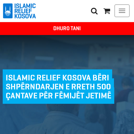
Togg
navi
DHURO TANI
ISLAMIC RELIEF KOSOVA BËRI
SHPËRNDARJEN E RRETH 500
ÇANTAVE PËR FËMIJËT JETIMË