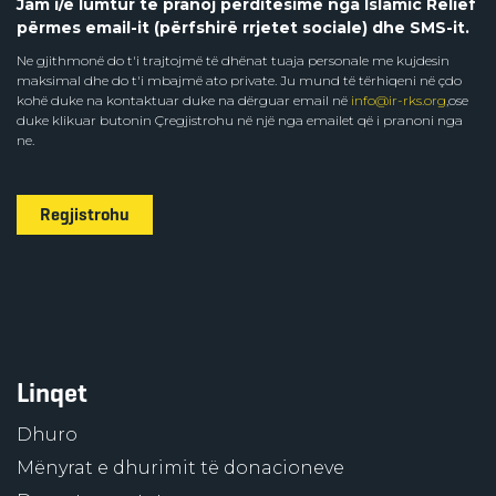
Jam i/e lumtur të pranoj përditësime nga Islamic Relief
përmes email-it (përfshirë rrjetet sociale) dhe SMS-it.
Ne gjithmonë do t'i trajtojmë të dhënat tuaja personale me kujdesin
maksimal dhe do t'i mbajmë ato private. Ju mund të tërhiqeni në çdo
kohë duke na kontaktuar duke na dërguar email në
info@ir-rks.org
,ose
duke klikuar butonin Çregjistrohu në një nga emailet që i pranoni nga
ne.
Regjistrohu
Linqet
Dhuro
Mënyrat e dhurimit të donacioneve