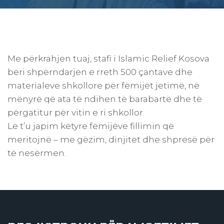
Me përkrahjen tuaj, stafi i Islamic Relief Kosova
bëri shpërndarjen e rreth 500 çantave dhe
materialeve shkollore për fëmijët jetimë, në
mënyrë që ata të ndihen të barabartë dhe të
përgatitur për vitin e ri shkollor.
Le t’u japim këtyre fëmijëve fillimin që
meritojnë – me gëzim, dinjitet dhe shpresë për
të nesërmen.