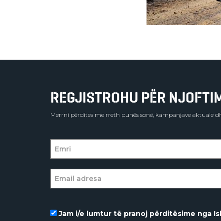
REGJISTROHU PËR NJOFTIME
Merrni përditësime rreth punës sonë, kampanjave aktuale dh
Jam i/e lumtur të pranoj përditësime nga Isl