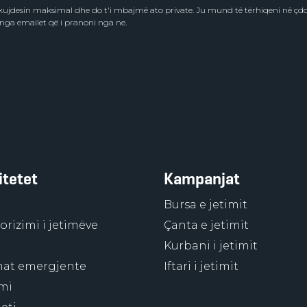
e kujdesin maksimal dhe do t'i mbajmë ato private. Ju mund të tërhiqeni në ç
 nga emailet që i pranoni nga ne.
itetet
Kampanjat
Bursa e jetimit
rizimi i jetimëve
Çanta e jetimit
Kurbani i jetimit
at emergjente
Iftari i jetimit
mi