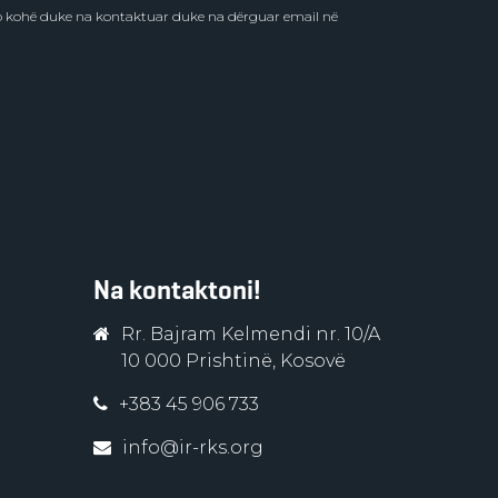
do kohë duke na kontaktuar duke na dërguar email në
Na kontaktoni!
Rr. Bajram Kelmendi nr. 10/A
10 000 Prishtinë, Kosovë
+383 45 906 733
info@ir-rks.org