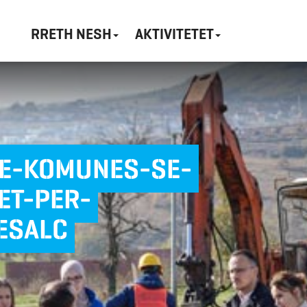
RRETH NESH
AKTIVITETET
-E-KOMUNES-SE-
ET-PER-
ESALC