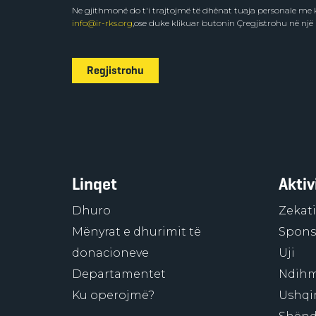
Ne gjithmonë do t'i trajtojmë të dhënat tuaja personale m
info@ir-rks.org
,ose duke klikuar butonin Çregjistrohu në një
Regjistrohu
Linqet
Aktiv
Dhuro
Zekati
Mënyrat e dhurimit të
Sponso
donacioneve
Uji
Departamentet
Ndihm
Ku operojmë?
Ushqi