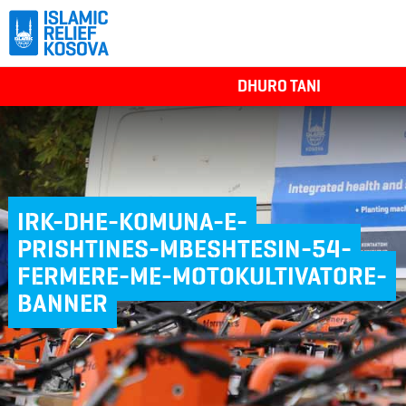
DHURO TANI
IRK-DHE-KOMUNA-E-
PRISHTINES-MBESHTESIN-54-
FERMERE-ME-MOTOKULTIVATORE-
BANNER