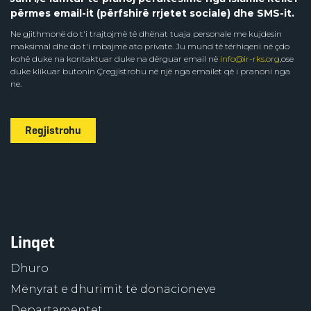
përmes email-it (përfshirë rrjetet sociale) dhe SMS-it.
Ne gjithmonë do t'i trajtojmë të dhënat tuaja personale me kujdesin
maksimal dhe do t'i mbajmë ato private. Ju mund të tërhiqeni në çdo
kohë duke na kontaktuar duke na dërguar email në
info@ir-rks.org
,ose
duke klikuar butonin Çregjistrohu në një nga emailet që i pranoni nga
ne.
Regjistrohu
Linqet
Dhuro
Mënyrat e dhurimit të donacioneve
Departamentet