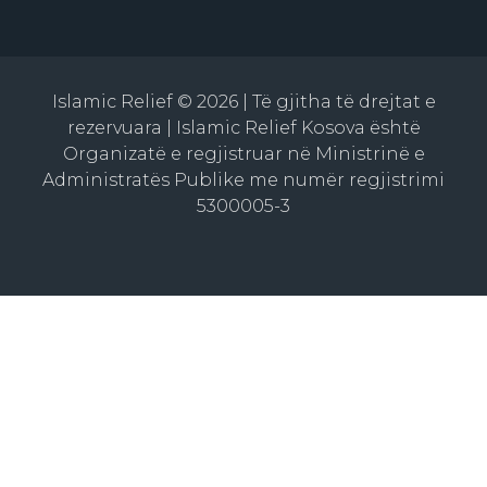
Islamic Relief © 2026 | Të gjitha të drejtat e
rezervuara | Islamic Relief Kosova është
Organizatë e regjistruar në Ministrinë e
Administratës Publike me numër regjistrimi
5300005-3