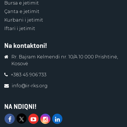
Bursa e jetimit
Çanta e jetimit
Kurbani i jetimit
Iftari i jetimit
Na kontaktoni!
Rr. Bajram Kelmendi nr. 10/A 10 000 Prishtinë,
Kosovë
+383 45 906 733
info@ir-rks.org
NA NDIQNI!