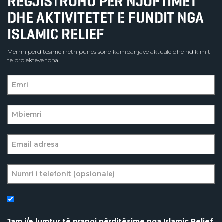
REGJISTROHU PËR NJOFTIMET
DHE AKTIVITETET E FUNDIT NGA
ISLAMIC RELIEF
Merrni përditësime rreth punës sonë, kampanjave aktuale dhe ndikimit
të projekteve tona.
Jam i/e lumtur të pranoj përditësime nga Islamic Relief