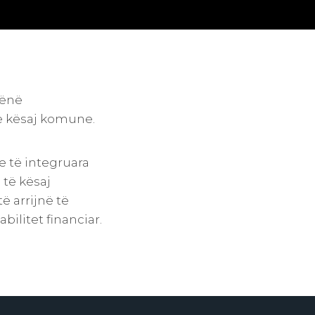
bënë
e kësaj komune.
e të integruara
 të kësaj
 arrijnë të
ilitet financiar.