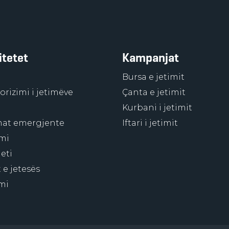
itetet
Kampanjat
Bursa e jetimit
rizimi i jetimëve
Çanta e jetimit
Kurbani i jetimit
at emergjente
Iftari i jetimit
mi
eti
 e jetesës
mi