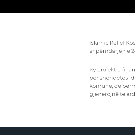
Islamic Relief K
shpërndarjen e 2
Ky projekt u fina
për shëndetësi d
komune, që përme
gjenerojnë të ard