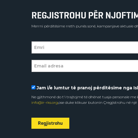
REGJISTROHU PËR NJOFTIME
Merrni përditësime rreth punës sonë, kampanjave aktuale dh
Jam i/e lumtur të pranoj përditësime nga Isl
Ne gjithmonë do t'i trajtojmë të dhënat tuaja personale m
info@ir-rks.org
,ose duke klikuar butonin Çregjistrohu në një
Regjistrohu