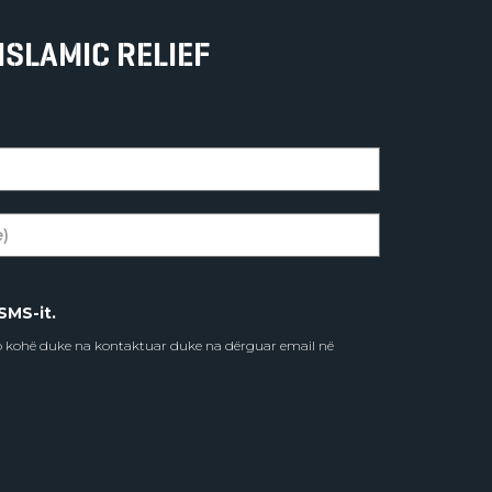
ISLAMIC RELIEF
SMS-it.
do kohë duke na kontaktuar duke na dërguar email në