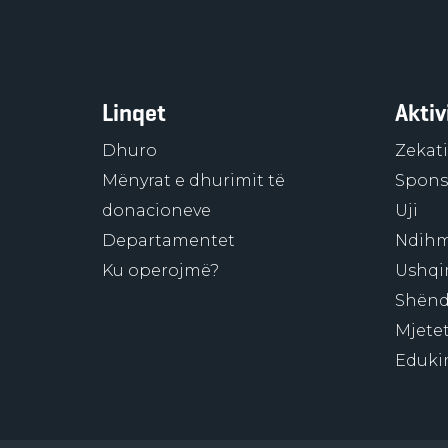
Linqet
Aktiv
Dhuro
Zekati
Mënyrat e dhurimit të
Sponso
donacioneve
Uji
Departamentet
Ndihm
Ku operojmë?
Ushqi
Shënd
Mjetet
Eduki