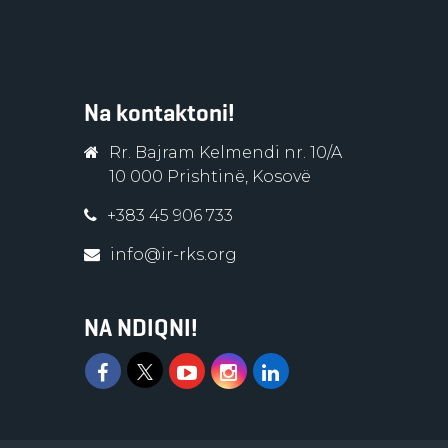
Na kontaktoni!
Rr. Bajram Kelmendi nr. 10/A
10 000 Prishtinë, Kosovë
+383 45 906 733
info@ir-rks.org
NA NDIQNI!