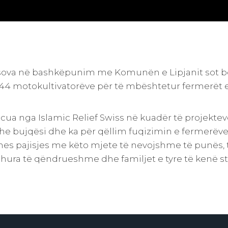
osova në bashkëpunim me Komunën e Lipjanit sot 
44 motokultivatorëve për të mbështetur fermerët 
ncua nga Islamic Relief Swiss në kuadër të projektev
he bujqësi dhe ka për qëllim fuqizimin e fermerëve
s pajisjes me këto mjete të nevojshme të punës, të
hura të qëndrueshme dhe familjet e tyre të kenë stab