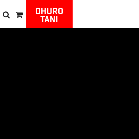
DHURO
TANI