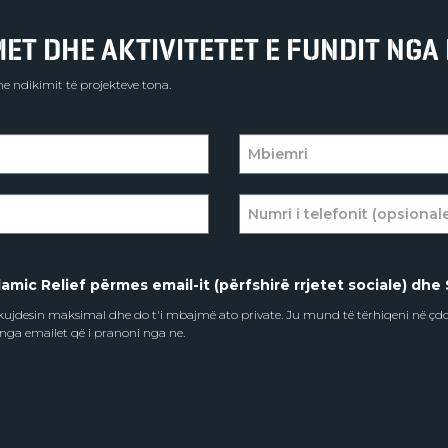
T DHE AKTIVITETET E FUNDIT NGA 
e ndikimit të projekteve tona.
amic Relief përmes email-it (përfshirë rrjetet sociale) dhe 
e kujdesin maksimal dhe do t'i mbajmë ato private. Ju mund të tërhiqeni në ç
 nga emailet që i pranoni nga ne.