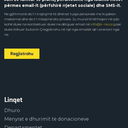
përmes email-it (përfshirë rrjetet sociale) dhe SMS-it.
Ne gjithmonë do t'i trajtojmë të dhënat tuaja personale me kujdesin
maksimal dhe do t'i mbajmë ato private. Ju mund të tërhiqeni në çdo
kohë duke na kontaktuar duke na dërguar email në
info@ir-rks.org
,ose
duke klikuar butonin Çregjistrohu në një nga emailet që i pranoni nga
ne.
Regjistrohu
Linqet
Dhuro
Mënyrat e dhurimit të donacioneve
Departamentet