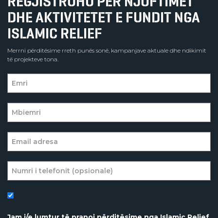
REGJISTROHU PËR NJOFTIMET
DHE AKTIVITETET E FUNDIT NGA
ISLAMIC RELIEF
Merrni përditësime rreth punës sonë, kampanjave aktuale dhe ndikimit
të projekteve tona.
Jam i/e lumtur të pranoj përditësime nga Islamic Relief