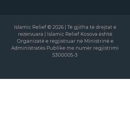
Islamic Relief © 2026 | Të gjitha të drejtat e
rezervuara | Islamic Relief Kosova është
Organizatë e regjistruar në Ministrinë e
Administratës Publike me numër regjistrimi
5300005-3