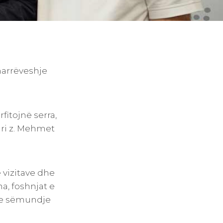
marrëveshje
fitojnë serra,
ari z. Mehmet
 vizitave dhe
a, foshnjat e
 me sëmundje