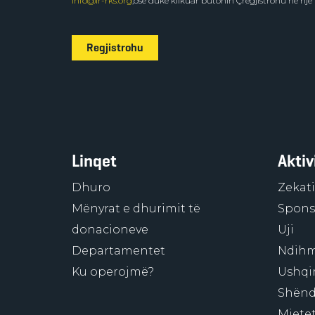
info@ir-rks.org
,ose duke klikuar butonin Çregjistrohu në një
Regjistrohu
Linqet
Aktiv
Dhuro
Zekati
Mënyrat e dhurimit të
Sponso
donacioneve
Uji
Departamentet
Ndihm
Ku operojmë?
Ushqi
Shënd
Mjetet