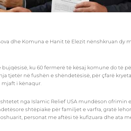
osova dhe Komuna e Hanit të Elezit nënshkruan dy 
 bujqësisë, ku 60 fermerë të kësaj komune do të për
a tjetër në fushën e shëndetësisë, për çfarë kryet
 mjaft i kënaqur.
bështetet nga Islamic Relief USA mundëson ofrimin e
tësore shtëpiake për familjet e varfra, gratë lehon
moshuarit, personat me aftësi të kufizuara dhe ata