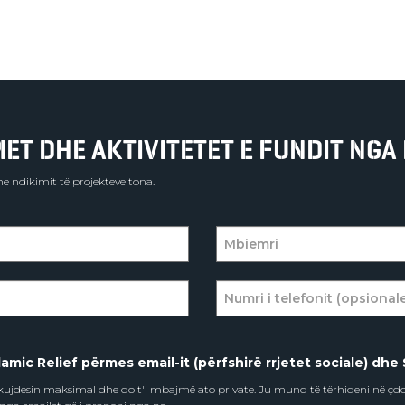
T DHE AKTIVITETET E FUNDIT NGA 
e ndikimit të projekteve tona.
amic Relief përmes email-it (përfshirë rrjetet sociale) dhe 
e kujdesin maksimal dhe do t'i mbajmë ato private. Ju mund të tërhiqeni në ç