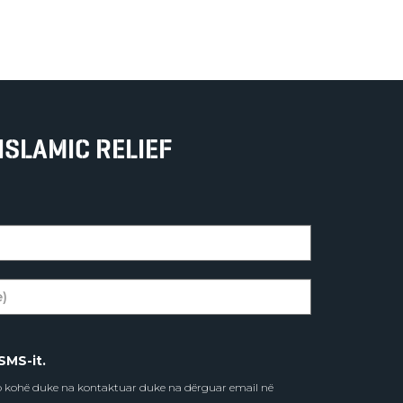
ISLAMIC RELIEF
SMS-it.
do kohë duke na kontaktuar duke na dërguar email në