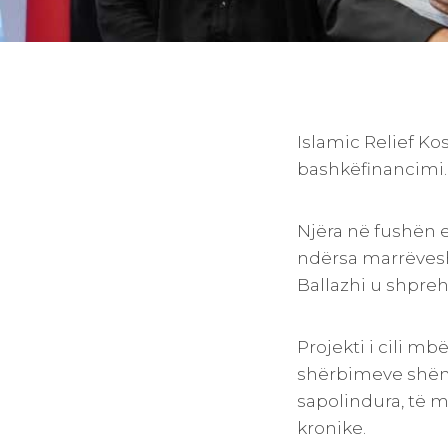
Islamic Relief K
bashkëfinancimi.
Njëra në fushën e
ndërsa marrëveshj
Ballazhi u shpreh
Projekti i cili m
shërbimeve shënde
sapolindura, të 
kronike.