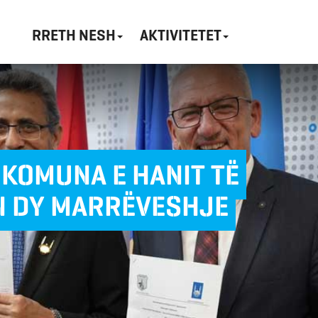
RRETH NESH
AKTIVITETET
 KOMUNA E HANIT TË
N DY MARRËVESHJE