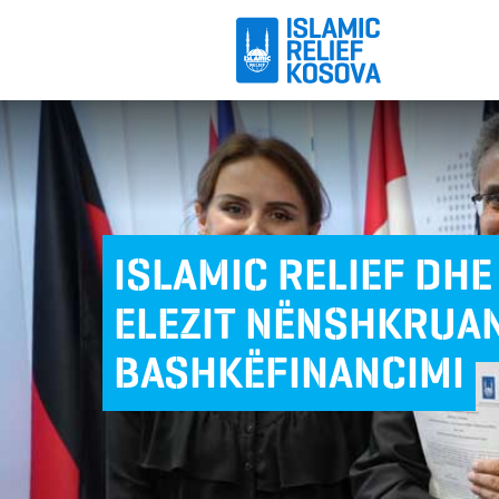
ISLAMIC RELIEF DHE
ELEZIT NËNSHKRUA
BASHKËFINANCIMI