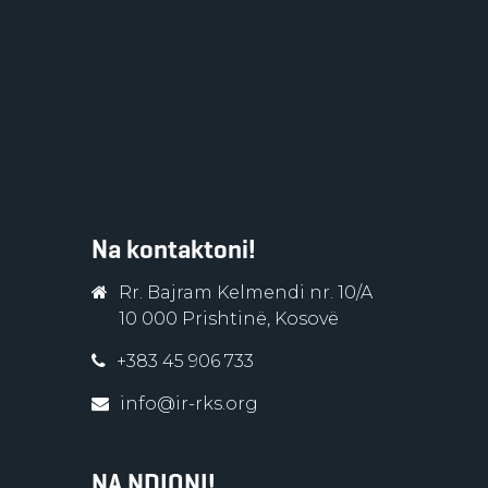
Na kontaktoni!
Rr. Bajram Kelmendi nr. 10/A
10 000 Prishtinë, Kosovë
+383 45 906 733
info@ir-rks.org
NA NDIQNI!