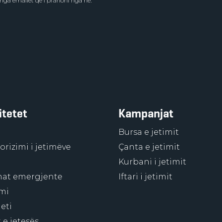
 nga emailet që i pranoni nga ne.
itetet
Kampanjat
Bursa e jetimit
rizimi i jetimëve
Çanta e jetimit
Kurbani i jetimit
at emergjente
Iftari i jetimit
mi
eti
 e jetesës